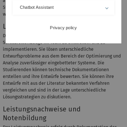
automatischen Entwurf zuverlässiger eingebetteter
Systeme entstehen, auf deren Basis neue Verfahren
Chatbot Assistant
wissenschaftlich evaluiert werden können.
Lernziele
Privacy policy
Die Studierenden sind in der Lage, Algorithmen und
Softwarewerkzeuge im Team zu entwickeln und zu
implementieren. Sie lösen unterschiedliche
Entwurfsprobleme aus dem Bereich der Optimierung und
Analyse zuverlässiger eingebetteter Systeme. Die
Studierenden können technische Dokumentationen
erstellen und ihre Entwürfe bewerten. Sie können ihre
Entwürfe mit aus der Literatur bekannten Verfahren
vergleichen und sind in der Lage unterschiedliche
Lösungsstrategien zu diskutieren.
Leistungsnachweise und
Notenbildung