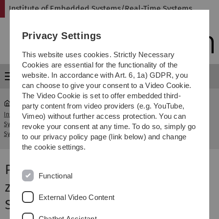
Skip
Skip
Skip
Skip
Institute of Embedded Systems/Real-Time Systems
to
to
to
to
main
content
footer
search
Privacy Settings
navigation
This website uses cookies. Strictly Necessary
Cookies are essential for the functionality of the
website. In accordance with Art. 6, 1a) GDPR, you
Menu
can choose to give your consent to a Video Cookie.
The Video Cookie is set to offer embedded third-
party content from video providers (e.g. YouTube,
Institute of Embedded
Automatischer Entwurf
Vimeo) without further access protection. You can
Systems/Real-Time
...
zuverlässiger eingebetteter
revoke your consent at any time. To do so, simply go
Systems
Systeme
to our privacy policy page (link below) and change
the cookie settings.
Projekt: Automatischer Entwurf
Functional
zuverlässiger eingebetteter
External Video Content
Systeme
Chatbot Assistant