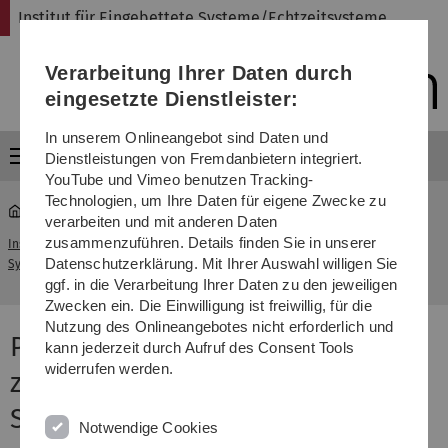
Direkt
Direkt
Direkt
Direkt
Direkt
Institut für Eingebettete Systeme/Echtzeitsysteme
zur
zum
zum
zur
zur
Hauptnavigation
Inhalt
Funktionsmenü
Fußleiste
Suche
Verarbeitung Ihrer Daten durch
(Sprache,
Drucken,
eingesetzte Dienstleister:
Social
Media)
In unserem Onlineangebot sind Daten und
Menü
Dienstleistungen von Fremdanbietern integriert.
YouTube und Vimeo benutzen Tracking-
Technologien, um Ihre Daten für eigene Zwecke zu
verarbeiten und mit anderen Daten
Automatischer Entwurf
zusammenzuführen. Details finden Sie in unserer
Institut für Eingebettete
...
zuverlässiger eingebetteter
Datenschutzerklärung. Mit Ihrer Auswahl willigen Sie
Systeme/Echtzeitsysteme
Systeme
ggf. in die Verarbeitung Ihrer Daten zu den jeweiligen
Zwecken ein. Die Einwilligung ist freiwillig, für die
Nutzung des Onlineangebotes nicht erforderlich und
Projekt: Automatischer Entwurf
kann jederzeit durch Aufruf des Consent Tools
widerrufen werden.
zuverlässiger eingebetteter
Systeme
Notwendige Cookies