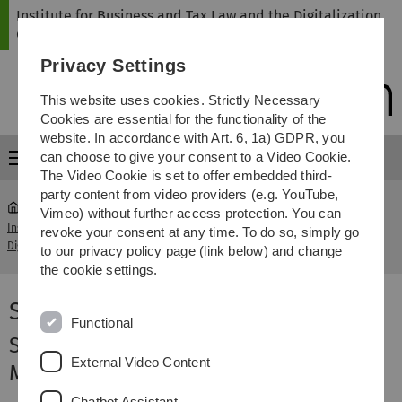
Skip
Skip
Skip
Skip
Institute for Business and Tax Law and the Digitalization
to
to
to
to
of Law
main
content
footer
search
Privacy Settings
navigation
This website uses cookies. Strictly Necessary
Cookies are essential for the functionality of the
website. In accordance with Art. 6, 1a) GDPR, you
can choose to give your consent to a Video Cookie.
Menu
The Video Cookie is set to offer embedded third-
party content from video providers (e.g. YouTube,
Vimeo) without further access protection. You can
Institute for Business and Tax Law and the
SS
revoke your consent at any time. To do so, simply go
...
Digitalization of Law
2025
to our privacy policy page (link below) and change
the cookie settings.
SS 2025
Functional
Seminar für Bachelor- und
External Video Content
Masterstudierende
Chatbot Assistant