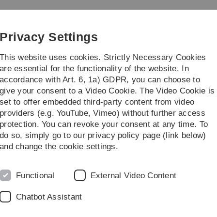
Skip
Skip
Skip
Skip
to
to
to
to
main
content
footer
search
Privacy Settings
navigation
This website uses cookies. Strictly Necessary Cookies
are essential for the functionality of the website. In
accordance with Art. 6, 1a) GDPR, you can choose to
ojekte
...
give your consent to a Video Cookie. The Video Cookie is
set to offer embedded third-party content from video
2012
providers (e.g. YouTube, Vimeo) without further access
protection. You can revoke your consent at any time. To
do so, simply go to our privacy policy page (link below)
enenhotel
and change the cookie settings.
ie Renovierung unserer
em Programm. Bei Nebel und
 und Sägen von Nisthilfen,
Functional
External Video Content
chsten Frühjahr wieder
Chatbot Assistant
unsere heimischen
rdet, wobei die menschliche