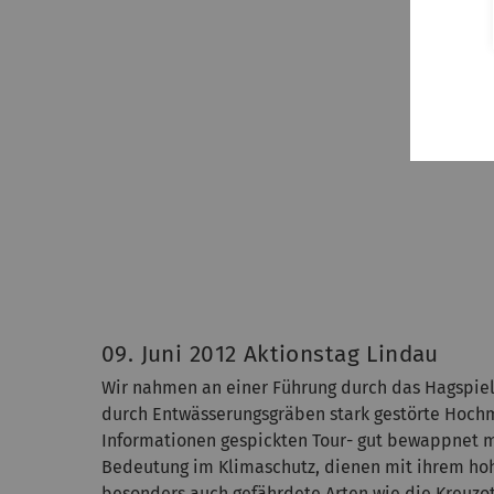
09. Juni 2012 Aktionstag Lindau
Wir nahmen an einer Führung durch das Hagspielm
durch Entwässerungsgräben stark gestörte Hochm
Informationen gespickten Tour- gut bewappnet 
Bedeutung im Klimaschutz, dienen mit ihrem hoh
besonders auch gefährdete Arten wie die Kreuzot