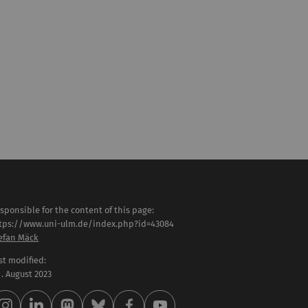
sponsible for the content of this page:
tps://www.uni-ulm.de/index.php?id=43084
efan Mäck
st modified:
 . August 2023