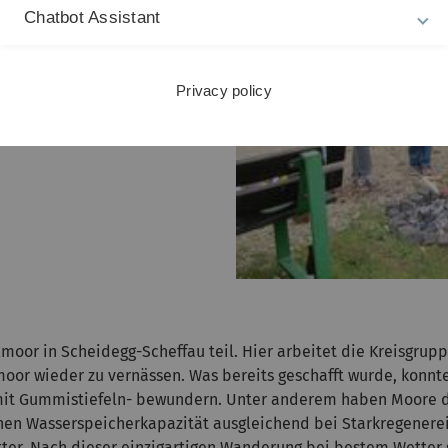
Chatbot Assistant
Privacy policy
oor in Scheidegg-Scheffau teil. Hier arbeitet die Kreisgrup
oor wieder zu vernässen. Was bereits geschafft wurde, konnte
mit Gummistiefeln- bewundern. Unter anderem haben Moore du
en Wasserspeicherkapazität ausgleichend bei Starkregenerei
ter. Nach dieser einzigartigen Wanderung bei bestem Wetter 