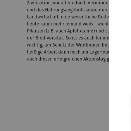
Zivilisation, vor allem durch Verminderung der 
und des Nahrungsangebots sowie durch den Einsa
Landwirtschaft, eine wesentliche Rolle spielt. D
heute kaum mehr jemand weiß – wichtige Bestäu
Pflanzen (z.B. auch Apfelbäume) und somit wichti
der Biodiversität. So ist es auch für uns als BU
wichtig, am Schutz der Wildbienen beteiligt zu s
fleißige Arbeit dann noch am Lagerfeuer mit Wür
auch diesen erfolgreichen Aktionstag gemeinsam 