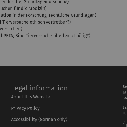
hen für die, Grundlagenforschung)
uchen für die Medizin)
tion in der Forschung, rechtliche Grundlagen)
d Tierversuche ethisch vertretbar?)
rversuchen)
d PETA; Sind Tierversuche überhaupt nötig?)
Legal information
Re
ht
About this Website
St
La
Privacy Policy
09
Accessibility (German only)