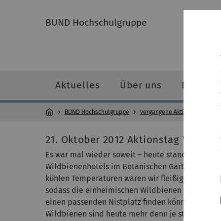
BUND Hochschulgruppe
Aktuelles
Über uns
Dauerpr
BUND Hochschulgruppe
vergangene Aktivitäten
21. Oktober 2012 Aktionstag Wildbi
Es war mal wieder soweit – heute stand wieder d
Wildbienenhotels im Botanischen Garten auf d
kühlen Temperaturen waren wir fleißig am Bohren
sodass die einheimischen Wildbienen auch im nä
einen passenden Nistplatz finden können. Denn 
Wildbienen sind heute mehr denn je stark gefäh