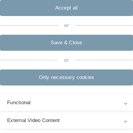
natürlichen Nistmöglichkeiten
Accept all
tz von Pestiziden in der
abei sind Wildbienen – wie
ber unserer heimischen
or
ge Faktoren in der Erhaltung
ND-Hochschulgruppe sehr
Save & Close
ein. Natürlich wurde die
stchen und Salat belohnt, um
ausklingen zu lassen.
or
Only necessary cookies
Functional
External Video Content