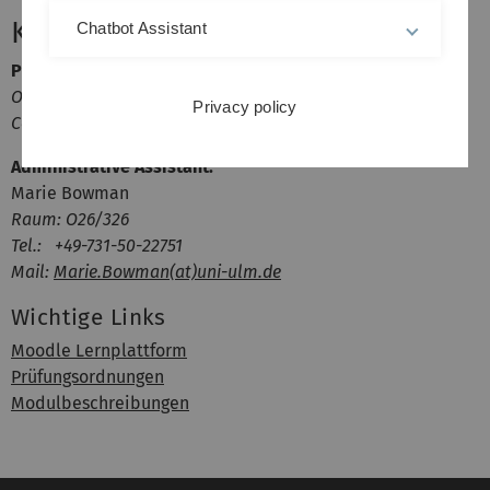
Kontakt
Chatbot Assistant
Prof. Dr. Boris Mizaikoff
Office hours: by appointment - O26/326
Privacy policy
Contact:
boris.mizaikoff(at)uni-ulm.de
Administrative Assistant:
Marie Bowman
Raum: O26/326
Tel.: +49-731-50-22751
Mail:
Marie.Bowman(at)uni-ulm.de
Wichtige Links
Moodle Lernplattform
Prüfungsordnungen
Modulbeschreibungen