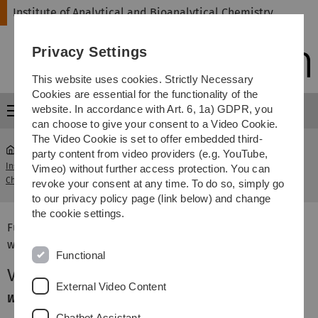
Skip
Skip
Skip
Skip
Institute of Analytical and Bioanalytical Chemistry
to
to
to
to
main
content
footer
search
Privacy Settings
navigation
This website uses cookies. Strictly Necessary
Cookies are essential for the functionality of the
website. In accordance with Art. 6, 1a) GDPR, you
Menu
can choose to give your consent to a Video Cookie.
The Video Cookie is set to offer embedded third-
party content from video providers (e.g. YouTube,
Institute of Analytical and Bioanalytical
Analytical
Vimeo) without further access protection. You can
...
Chemistry
Spectroscopy
revoke your consent at any time. To do so, simply go
to our privacy policy page (link below) and change
the cookie settings.
Für Studierende der Studiengänge Master Chemie bieten
wir im Wintersemester folgende Veranstaltungen an:
Functional
Vorlesung Analytical Spectroscopy
External Video Content
Wahlpflicht (2 SWS)
Chatbot Assistant