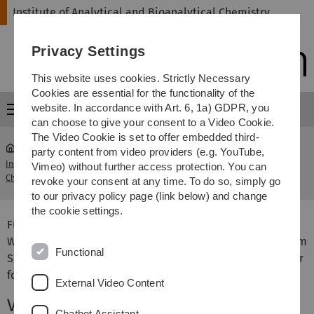
Skip
Skip
Skip
Skip
Institute of Analytical and Bioanalytical Chemistry
to
to
to
to
main
content
footer
search
Privacy Settings
navigation
This website uses cookies. Strictly Necessary
Cookies are essential for the functionality of the
website. In accordance with Art. 6, 1a) GDPR, you
Menu
can choose to give your consent to a Video Cookie.
The Video Cookie is set to offer embedded third-
party content from video providers (e.g. YouTube,
Institute of Analytical and Bioanalytical
Instrumentelle
Vimeo) without further access protection. You can
...
Chemistry
Analytik
revoke your consent at any time. To do so, simply go
to our privacy policy page (link below) and change
the cookie settings.
Für Studierende des Studiengangs Bachelor Chemie,
Wirtschaftschemie und Chemieingenieurwesen, die sich im
Functional
Sommersemester im 4. Fachsemester befinden, bieten wir
folgende Veranstaltungen an:
External Video Content
Vorlesung und Seminar
Chatbot Assistant