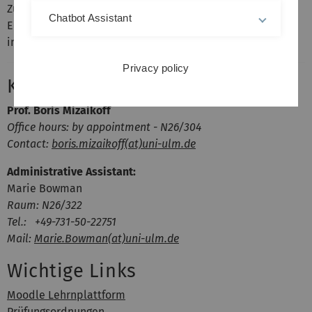
Zugang benutzen Sie bitte Ihre KIZ-Anmeldedaten. Das
Chatbot Assistant
Einschreibepasswort zur Selbsteinschreibung wird Ihnen
in der ersten Vorlesungsstunde bekannt gegeben.
Privacy policy
Kontakt
Prof. Boris Mizaikoff
Office hours: by appointment - N26/304
Contact:
boris.mizaikoff(at)uni-ulm.de
Administrative Assistant:
Marie Bowman
Raum: N26/322
Tel.: +49-731-50-22751
Mail:
Marie.Bowman(at)uni-ulm.de
Wichtige Links
Moodle Lehrnplattform
Prüfungsordnungen