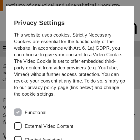
Skip
Skip
Skip
Skip
Institute of Analytical and Bioanalytical Chemistry
to
to
to
to
main
content
footer
search
Privacy Settings
navigation
This website uses cookies. Strictly Necessary
Cookies are essential for the functionality of the
website. In accordance with Art. 6, 1a) GDPR, you
Menu
can choose to give your consent to a Video Cookie.
The Video Cookie is set to offer embedded third-
party content from video providers (e.g. YouTube,
Institute of Analytical and Bioanalytical
II.
Vimeo) without further access protection. You can
...
Chemistry
Bioanalytik
revoke your consent at any time. To do so, simply go
to our privacy policy page (link below) and change
the cookie settings.
Für Studierende des Studiengangs Bachelor Chemie,
Wirtschaftschemie und Biochemie, die sich im
Functional
Sommersemester im 6. Fachsemester befinden, bieten wir
folgende Veranstaltungen an:
External Video Content
Vorlesung und Seminar
Chatbot Assistant