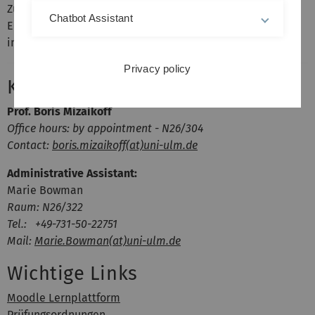
Zugang benutzen Sie bitte Ihre KIZ-Anmeldedaten. Das
Chatbot Assistant
Einschreibepasswort zur Selbsteinschreibung wird Ihnen
in der ersten Vorlesungsstunde bekannt gegeben.
Privacy policy
Kontakt
Prof. Boris Mizaikoff
Office hours: by appointment - N26/304
Contact:
boris.mizaikoff(at)uni-ulm.de
Administrative Assistant:
Marie Bowman
Raum: N26/322
Tel.: +49-731-50-22751
Mail:
Marie.Bowman(at)uni-ulm.de
Wichtige Links
Moodle Lernplattform
Prüfungsordnungen