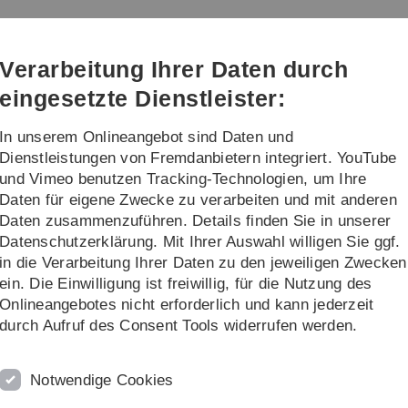
Direkt
Direkt
Direkt
Direkt
Direkt
zur
zum
zum
zur
zur
Hauptnavigation
Inhalt
Funktionsmenü
Fußleiste
Suche
Verarbeitung Ihrer Daten durch
(Sprache,
Drucken,
eingesetzte Dienstleister:
Social
Media)
In unserem Onlineangebot sind Daten und
Venue, Travel, Accommodation
About EC
Dienstleistungen von Fremdanbietern integriert. YouTube
und Vimeo benutzen Tracking-Technologien, um Ihre
Daten für eigene Zwecke zu verarbeiten und mit anderen
Daten zusammenzuführen. Details finden Sie in unserer
Datenschutzerklärung. Mit Ihrer Auswahl willigen Sie ggf.
in die Verarbeitung Ihrer Daten zu den jeweiligen Zwecken
ein. Die Einwilligung ist freiwillig, für die Nutzung des
Onlineangebotes nicht erforderlich und kann jederzeit
durch Aufruf des Consent Tools widerrufen werden.
Students
(incl. PhD students)
Regular
Notwendige Cookies