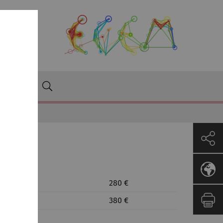
EM
280 €
380 €