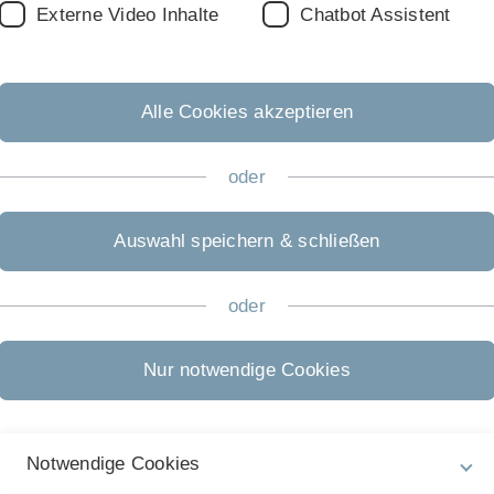
Externe Video Inhalte
Chatbot Assistent
Students
(incl. PhD students)
Regular
Industry
Alle Cookies akzeptieren
oder
Auswahl speichern & schließen
nch on Monday - Thursday, Conference Dinner and Party, and a
oder
Nur notwendige Cookies
Notwendige Cookies