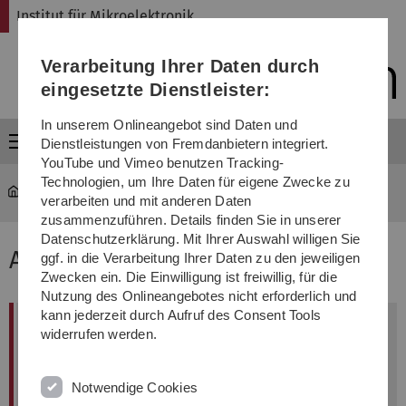
Direkt
Direkt
Direkt
Direkt
Direkt
Institut für Mikroelektronik
zur
zum
zum
zur
zur
Hauptnavigation
Inhalt
Funktionsmenü
Fußleiste
Suche
Verarbeitung Ihrer Daten durch
(Sprache,
Drucken,
eingesetzte Dienstleister:
Social
Media)
In unserem Onlineangebot sind Daten und
Menü
Dienstleistungen von Fremdanbietern integriert.
YouTube und Vimeo benutzen Tracking-
Technologien, um Ihre Daten für eigene Zwecke zu
mikro
...
Abgeschlossene Projekte
verarbeiten und mit anderen Daten
zusammenzuführen. Details finden Sie in unserer
Datenschutzerklärung. Mit Ihrer Auswahl willigen Sie
Abgeschlossene Projekte
ggf. in die Verarbeitung Ihrer Daten zu den jeweiligen
Zwecken ein. Die Einwilligung ist freiwillig, für die
Nutzung des Onlineangebotes nicht erforderlich und
kann jederzeit durch Aufruf des Consent Tools
Ultra-low Power, Wide Bandwidth
widerrufen werden.
Continuous-time Delta Sigma
Analog to Digital Converter Design
Notwendige Cookies