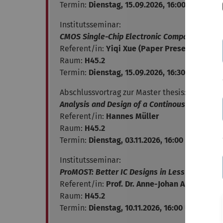
Termin:
Dienstag, 15.09.2026, 16:00 Uhr
Institutsseminar:
CMOS Single-Chip Electronic Compass With Mi
Referent/in:
Yiqi Xue (Paper Presentation)
Raum:
H45.2
Termin:
Dienstag, 15.09.2026, 16:30 Uhr
Abschlussvortrag zur Master thesis:
Analysis and Design of a Continous-Time Line
Referent/in:
Hannes Müller
Raum:
H45.2
Termin:
Dienstag, 03.11.2026, 16:00 Uhr
Institutsseminar:
ProMOST: Better IC Designs in Less Time
Referent/in:
Prof. Dr. Anne-Johan Annema, Un
Raum:
H45.2
Termin:
Dienstag, 10.11.2026, 16:00 Uhr