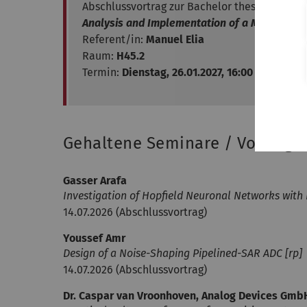
Abschlussvortrag zur Bachelor thesis:
Analysis and Implementation of a Matched Lo
Referent/in:
Manuel Elia
Raum:
H45.2
Termin:
Dienstag, 26.01.2027, 16:00 Uhr
Gehaltene Seminare / Vorträge
Gasser Arafa
Investigation of Hopfield Neuronal Networks with
14.07.2026 (Abschlussvortrag)
Youssef Amr
Design of a Noise-Shaping Pipelined-SAR ADC [rp]
14.07.2026 (Abschlussvortrag)
Dr. Caspar van Vroonhoven, Analog Devices Gmb