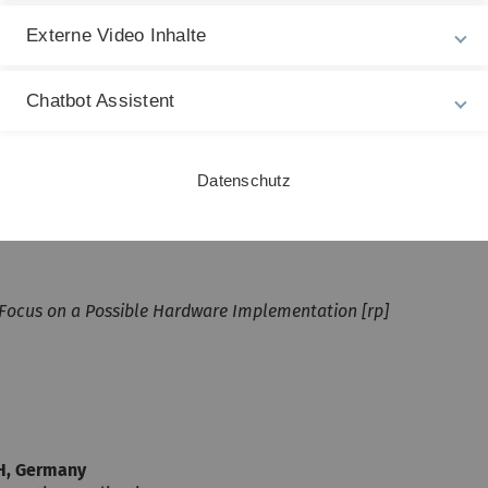
Externe Video Inhalte
op Filter for a Continuous-Time Incremental Delta-Sigma ADC
Chatbot Assistent
Datenschutz
 Focus on a Possible Hardware Implementation [rp]
H, Germany