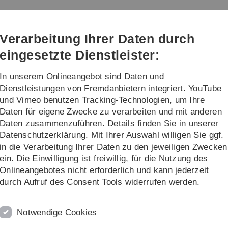
Direkt
Direkt
Direkt
Direkt
Direkt
zur
zum
zum
zur
zur
Hauptnavigation
Inhalt
Funktionsmenü
Fußleiste
Suche
Verarbeitung Ihrer Daten durch
(Sprache,
Drucken,
eingesetzte Dienstleister:
Social
Media)
In unserem Onlineangebot sind Daten und
ng
Links
Dienstleistungen von Fremdanbietern integriert. YouTube
und Vimeo benutzen Tracking-Technologien, um Ihre
Daten für eigene Zwecke zu verarbeiten und mit anderen
Daten zusammenzuführen. Details finden Sie in unserer
Datenschutzerklärung. Mit Ihrer Auswahl willigen Sie ggf.
ik
in die Verarbeitung Ihrer Daten zu den jeweiligen Zwecken
ein. Die Einwilligung ist freiwillig, für die Nutzung des
Onlineangebotes nicht erforderlich und kann jederzeit
durch Aufruf des Consent Tools widerrufen werden.
op Filter for a Continuous-Time Incremental Delta-Sigma ADC
Notwendige Cookies