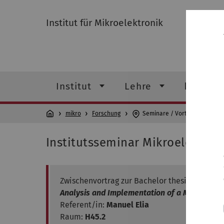
Institut für Mikroelektronik
Institut
Lehre
Forschu
mikro
Forschung
Seminare / Vorträge
Institutsseminar Mikroelektron
Zwischenvortrag zur Bachelor thesis:
Analysis and Implementation of a Matched Lo
Referent/in:
Manuel Elia
Raum:
H45.2