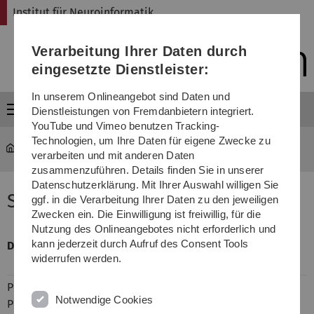
Direkt
Direkt
Direkt
Direkt
Direkt
Institut für Neuroinformatik
zur
zum
zum
zur
zur
Hauptnavigation
Inhalt
Funktionsmenü
Fußleiste
Suche
Verarbeitung Ihrer Daten durch
(Sprache,
Drucken,
eingesetzte Dienstleister:
Social
Media)
In unserem Onlineangebot sind Daten und
Menü
Dienstleistungen von Fremdanbietern integriert.
YouTube und Vimeo benutzen Tracking-
Technologien, um Ihre Daten für eigene Zwecke zu
Institut für Neuroinformatik
...
Sommer-Sem. 22
verarbeiten und mit anderen Daten
zusammenzuführen. Details finden Sie in unserer
Datenschutzerklärung. Mit Ihrer Auswahl willigen Sie
Sommer-Semester 2022
ggf. in die Verarbeitung Ihrer Daten zu den jeweiligen
Zwecken ein. Die Einwilligung ist freiwillig, für die
Nutzung des Onlineangebotes nicht erforderlich und
kann jederzeit durch Aufruf des Consent Tools
Dozenten
Titel
Dauer
widerrufen werden.
(LP)
Prof. Braun,
Einführung in die Informatik
4V+2Ü
Notwendige Cookies
Prof.
8LP