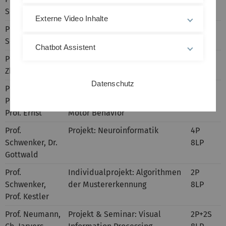
Schwenker
6LP
Externe Video Inhalte
Prof.
Theorie neuronaler Netze
3V+1Ü
Schwenker
6LP
Chatbot Assistent
Prof. Braun, Z.
Projekt: Deep Reinformcement
4P
Zhang
Learning
8LP
Datenschutz
Prof. Braun,
Projekt: Investigating Functions
4P
Prof. Neumann,
in Perception, Cognition and
8LP
Prof. Ernst
Motor Behavior
Prof.
Projekt: Neuroinformatik
4P
Schwenker, Dr.
8LP
Gottwald
Prof.
Individualprojekt: Algorithmen
2P
Schwenker,
der Mustererkennung
8LP
Prof. Kestler
Prof. Neumann,
Projekt & Seminar: Visual
2P+2S