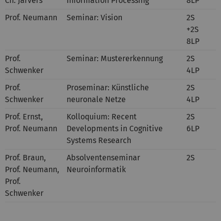
Ch. Jarvers
Information Processing
8LP
Prof. Neumann
Seminar: Vision
2S
+2S
8LP
Prof.
Seminar: Mustererkennung
2S
Schwenker
4LP
Prof.
Proseminar: Künstliche
2S
Schwenker
neuronale Netze
4LP
Prof. Ernst,
Kolloquium: Recent
2S
Prof. Neumann
Developments in Cognitive
6LP
Systems Research
Prof. Braun,
Absolventenseminar
2S
Prof. Neumann,
Neuroinformatik
Prof.
Schwenker