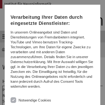
Direkt
Direkt
Direkt
Direkt
Direkt
Institut für Neuroinformatik
zur
zum
zum
zur
zur
Hauptnavigation
Inhalt
Funktionsmenü
Fußleiste
Suche
Verarbeitung Ihrer Daten durch
(Sprache,
Drucken,
eingesetzte Dienstleister:
Social
Media)
In unserem Onlineangebot sind Daten und
Menü
Dienstleistungen von Fremdanbietern integriert.
YouTube und Vimeo benutzen Tracking-
Technologien, um Ihre Daten für eigene Zwecke zu
Institut für Neuroinformatik
...
Winter-Sem. 12/13
verarbeiten und mit anderen Daten
zusammenzuführen. Details finden Sie in unserer
Datenschutzerklärung. Mit Ihrer Auswahl willigen Sie
Winter-Semester 2012/2013
ggf. in die Verarbeitung Ihrer Daten zu den jeweiligen
Zwecken ein. Die Einwilligung ist freiwillig, für die
Nutzung des Onlineangebotes nicht erforderlich und
Hauptstudium
kann jederzeit durch Aufruf des Consent Tools
widerrufen werden.
Prof.
Einführung in die Informatik
CS1000
Neumann, Dr.
Notwendige Cookies
Schwenker, S.