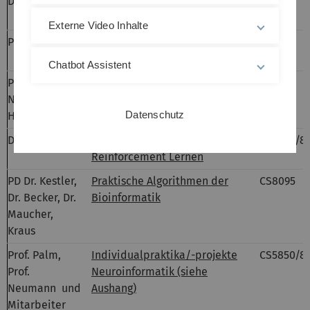
Dr. Schwenker
Seminar: Neuroinformatik
CS5900
Externe Video Inhalte
Prof. Neumann
Projektseminar: Visuelle
Informationsverarbeitung
Chatbot Assistent
Prof.
Projektseminar: Arbeits- und
Neumann,
Organisationspsychologie
Datenschutz
Huckauf
Dr. Schwenker
Praktikum/Projekt:
CS5850/8
Reinforcement Lernen
PD Dr. Kestler,
Praktische Algorithmen der
CS8095
Dr. Becker, Dr.
Bioinformatik
Maucher,
Kraus
Prof. Palm,
Individualpraktika/-projekte
CS5850/8
Prof.
Neuroinformatik (siehe
Neumann und
Aushang)
Mitarbeiter