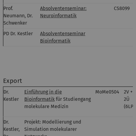
Prof.
Absolventenseminar:
CS8099
Neumann, Dr.
Neuroinformatik
Schwenker
PD Dr. Kestler
Absolventenseminar
Bioinformatik
Export
Dr.
Einführung in die
MoMe0504
2V +
Kestler
Bioinformatik
für Studiengang
2Ü
molekulare Medizin
(6LP)
Dr.
Projekt: Modellierung und
Kestler,
Simulation molekularer