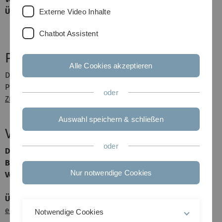
Übung:
Do 10:00-12:00 Uhr, Raum H21
Externe Video Inhalte
Do 16:00-18:00 Uhr, Raum H20
Chatbot Assistent
Proseminar: Text Mining
Alle Cookies akzeptieren
Dozent:
Dr. F. Schwenker
Proseminar: Mo 10:00-12:00 Uhr, Raum 122
oder
Zusatzmaterial
Auswahl speichern & schließen
Vorlesung: Neuroinformatik II
oder
Dozenten:
Dr. F. Schwenker
Beginn:
15.4.2008
Nur notwendige Cookies
Vorlesung:
Di 10:00-12:00 Uhr, Raum H21
Do 10:00-12:00 Uhr, Raum 123
Übung:
Fr 12:00-14:00 Uhr, Raum 123
elektronische Pinwand
Notwendige Cookies