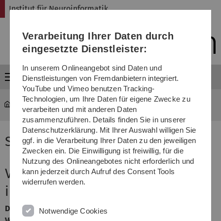
Direkt
Direkt
Direkt
Direkt
Direkt
Institut für Neuroinformatik
zur
zum
zum
zur
zur
Hauptnavigation
Inhalt
Funktionsmenü
Fußleiste
Suche
Verarbeitung Ihrer Daten durch
(Sprache,
Drucken,
eingesetzte Dienstleister:
Social
Media)
In unserem Onlineangebot sind Daten und
Menü
Dienstleistungen von Fremdanbietern integriert.
YouTube und Vimeo benutzen Tracking-
Technologien, um Ihre Daten für eigene Zwecke zu
Institut für Neuroinformatik
...
Sommer-Sem. 08
verarbeiten und mit anderen Daten
zusammenzuführen. Details finden Sie in unserer
Datenschutzerklärung. Mit Ihrer Auswahl willigen Sie
Sommer-Semester 2008
ggf. in die Verarbeitung Ihrer Daten zu den jeweiligen
Zwecken ein. Die Einwilligung ist freiwillig, für die
Nutzung des Onlineangebotes nicht erforderlich und
Vorlesung: Grundlagen
kann jederzeit durch Aufruf des Consent Tools
widerrufen werden.
interaktiver Systeme
Dozenten:
Prof. Dr. Heiko Neumann
, Jan Bouecke
Notwendige Cookies
Vorlesung:
Mi 16:00-18:00 Uhr, Raum H20