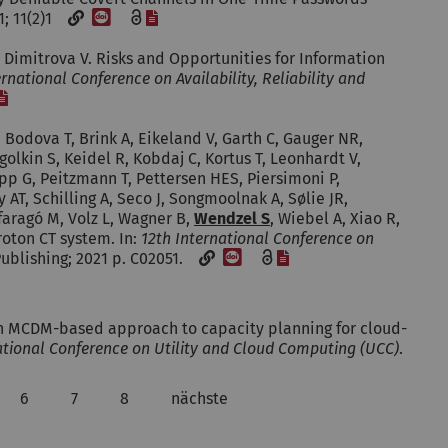
[DOI]
[Datei]
21; 11(2)1
, Dimitrova V. Risks and Opportunities for Information
ernational Conference on Availability, Reliability and
[Datei]
 Bodova T, Brink A, Eikeland V, Garth C, Gauger NR,
Igolkin S, Keidel R, Kobdaj C, Kortus T, Leonhardt V,
 G, Peitzmann T, Pettersen HES, Piersimoni P,
T, Schilling A, Seco J, Songmoolnak A, Sølie JR,
faragó M, Volz L, Wagner B,
Wendzel S
, Wiebel A, Xiao R,
roton CT system. In:
12th International Conference on
[DOI]
[Datei]
Publishing; 2021 p. C02051.
an MCDM-based approach to capacity planning for cloud-
ational Conference on Utility and Cloud Computing (UCC)
.
6
7
8
nächste