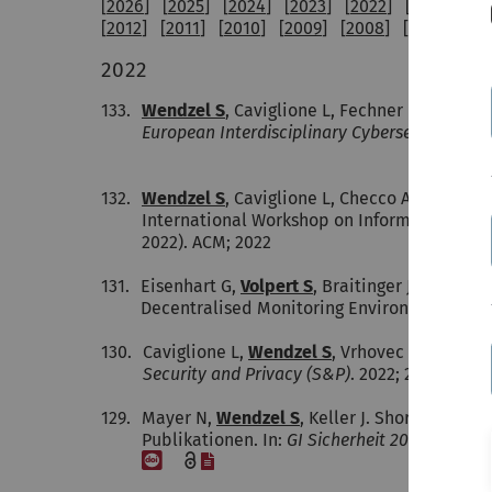
[
2026
] [
2025
] [
2024
] [
2023
] [
2022
] [
2021
] [
20
[
2012
] [
2011
] [
2010
] [
2009
] [
2008
] [
2007
] [
20
2022
133.
Wendzel S
, Caviglione L, Fechner B. Poster:
European Interdisciplinary Cybersecurity Con
[Datei]
132.
Wendzel S
, Caviglione L, Checco A, Mileva A
International Workshop on Information Sec
2022). ACM; 2022
131.
Eisenhart G,
Volpert S
, Braitinger J, Domasc
Decentralised Monitoring Environments. 20
130.
Caviglione L,
Wendzel S
, Vrhovec S, Mileva 
Security and Privacy (S&P)
. 2022; 20(1):10—
129.
Mayer N,
Wendzel S
, Keller J. Short Paper
Publikationen. In:
GI Sicherheit 2022 — Siche
[DOI]
[Datei]