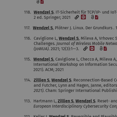
[Datei]
118.
Wendzel S
. IT-Sicherheit für TCP/IP- und I
[DOI]
[Datei]
2 ed. Springer; 2021
117.
Wendzel S
, Plötner J. Linux. Der Grundkurs 
116.
Caviglione L,
Wendzel S
, Mileva A, Vrhovec 
Challenges.
Journal of Wireless Mobile Netw
[DOI]
[Date
(JoWUA)
. 2021; 12(3):1—3.
115.
Wendzel S
, Caviglione L, Checco A, Mileva A
International Workshop on Information Sec
2021). ACM; 2021
114.
Zillien S
,
Wendzel S
. Reconnection-Based Co
and Futcher, Lynn and Hagen, Janne, editor
2021)
. Cham: Springer International Publis
113.
Hartmann L,
Zillien S
,
Wendzel S
. Reset- an
European Interdisciplinary Cybersecurity Con
112.
Keller J,
Wendzel S
. Reversible and Plausib