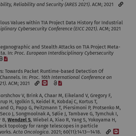
ility, Reliability and Security (ARES 2021)
. ACM; 2021
ous Values within TIA Project Data History for Industrial
iplinary Cybersecurity Conference (EICC 2021)
. ACM; 2021
teganographic and Stealth Attacks on TIA Project Meta-
ta. In:
Proc. European Interdisciplinary Cybersecurity
I]
[Datei]
s: Towards Packet Runtime-based Detection Of
Channels. In:
Proc. 16th International Conference on
[DOI]
[Datei]
21)
. ACM; 2021
orshchov V, Brink A, Chaar M, Eikeland V, Gregory F,
rup H, Igolkin S, Keidel R, Kobdaj C, Kortus T,
nd O, Papp G, Peitzmann T, Piersimoni P, Protsenko M,
 Seco J, Songmoolnak A, Sølie J, Tambave G, Tymchuk I,
r B,
Wendzel S
, Wiebel A, Xiao R, Yang S, Yokoyama H,
rack topology for range telescopes in particle
[DOI]
works.
Acta Oncologica
. 2021; 60(11):1413—1418.