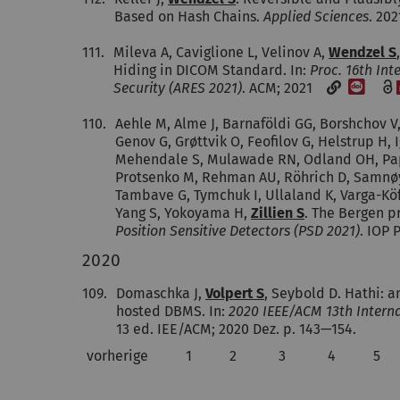
Based on Hash Chains.
Applied Sciences
. 20
111.
Mileva A, Caviglione L, Velinov A,
Wendzel S
Hiding in DICOM Standard. In:
Proc. 16th Int
[DOI]
Security (ARES 2021)
. ACM; 2021
110.
Aehle M, Alme J, Barnaföldi GG, Borshchov V,
Genov G, Grøttvik O, Feofilov G, Helstrup H, 
Mehendale S, Mulawade RN, Odland OH, Papp
Protsenko M, Rehman AU, Röhrich D, Samnøy A
Tambave G, Tymchuk I, Ullaland K, Varga-Kö
Yang S, Yokoyama H,
Zillien S
. The Bergen p
Position Sensitive Detectors (PSD 2021)
. IOP 
2020
109.
Domaschka J,
Volpert S
, Seybold D. Hathi: 
hosted DBMS. In:
2020 IEEE/ACM 13th Intern
13 ed. IEE/ACM; 2020 Dez. p. 143—154.
vorherige
1
2
3
4
5