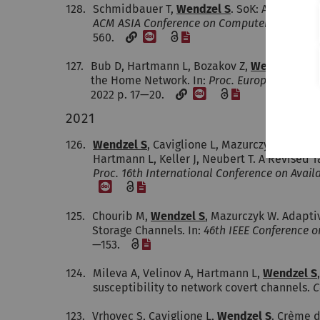
128.
Schmidbauer T,
Wendzel S
. SoK: A Survey O
ACM ASIA Conference on Computer and Commu
[DOI]
[Datei]
560.
127.
Bub D, Hartmann L, Bozakov Z,
Wendzel S
. 
the Home Network. In:
Proc. European Interd
[DOI]
[Datei]
2022 p. 17—20.
2021
126.
Wendzel S
, Caviglione L, Mazurczyk W, Milev
Hartmann L, Keller J, Neubert T. A Revised
Proc. 16th International Conference on Availab
[DOI]
[Datei]
125.
Chourib M,
Wendzel S
, Mazurczyk W. Adapti
Storage Channels. In:
46th IEEE Conference 
[Datei]
—153.
124.
Mileva A, Velinov A, Hartmann L,
Wendzel S
susceptibility to network covert channels.
C
123.
Vrhovec S, Caviglione L,
Wendzel S
. Crème d