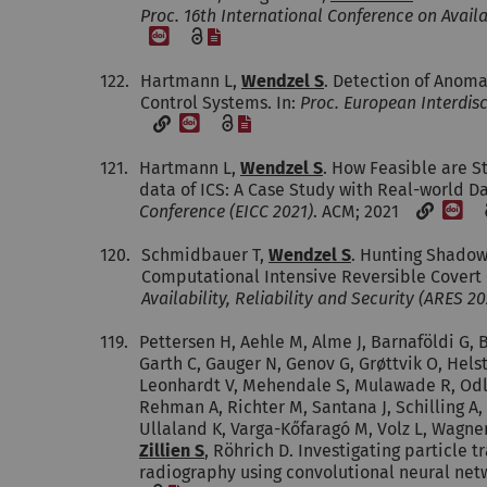
Proc. 16th International Conference on Availab
[DOI]
[Datei]
122.
Hartmann L,
Wendzel S
. Detection of Anomal
Control Systems. In:
Proc. European Interdisc
[DOI]
[Datei]
121.
Hartmann L,
Wendzel S
. How Feasible are S
data of ICS: A Case Study with Real-world Da
[DO
Conference (EICC 2021)
. ACM; 2021
120.
Schmidbauer T,
Wendzel S
. Hunting Shadow
Computational Intensive Reversible Covert 
Availability, Reliability and Security (ARES 20
119.
Pettersen H, Aehle M, Alme J, Barnaföldi G, B
Garth C, Gauger N, Genov G, Grøttvik O, Helst
Leonhardt V, Mehendale S, Mulawade R, Odla
Rehman A, Richter M, Santana J, Schilling A,
Ullaland K, Varga-Kőfaragó M, Volz L, Wagne
Zillien S
, Röhrich D. Investigating particle t
radiography using convolutional neural net