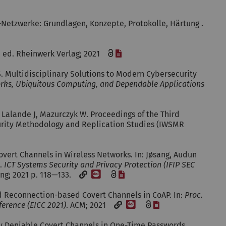
oT-Netzwerke: Grundlagen, Konzepte, Protokolle, Härtung .
[Datei]
. 1 ed. Rheinwerk Verlag; 2021
S. Multidisciplinary Solutions to Modern Cybersecurity
orks, Ubiquitous Computing, and Dependable Applications
i]
, Lalande J, Mazurczyk W. Proceedings of the Third
urity Methodology and Replication Studies (IWSMR
vert Channels in Wireless Networks. In: Jøsang, Audun
s.
ICT Systems Security and Privacy Protection (IFIP SEC
[DOI]
[Datei]
hing; 2021 p. 118—133.
d Reconnection-based Covert Channels in CoAP. In:
Proc.
[DOI]
[Datei]
ference (EICC 2021)
. ACM; 2021
ly Deniable Covert Channels in One-Time Passwords