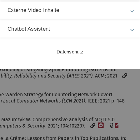
f Indirect Network-level Covert Channels. In:
Proc. 17th
nications Security (AsiaCCS 2022)
Externe Video Inhalte
. ACM; 2022 p. 546—
Towards Passive Identification of Aged Android Devices in
Chatbot Assistent
isciplinary Cybersecurity Conference (EICC 2022)
. ACM;
Datenschutz
a A, Dittmann J, Krätzer C, Lamshöft K, Vielhauer C,
 Taxonomy of Steganography Embedding Patterns. In:
ility, Reliability and Security (ARES 2021)
. ACM; 2021
ve Warden Strategy for Countering Network Covert
on Local Computer Networks (LCN 2021)
. IEEE; 2021 p. 148
, Mazurczyk W. Comprehensive analysis of MQTT 5.0
[DOI]
[Datei]
omputers & Security
. 2021; 104:102207.
e la Crème: Lessons from Papers in Top Publications. In: