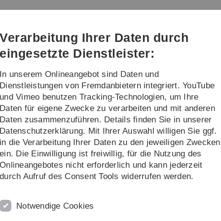
Direkt
Direkt
Direkt
Direkt
Direkt
zur
zum
zum
zur
zur
t von
Hauptnavigation
Inhalt
Funktionsmenü
Fußleiste
Suche
Verarbeitung Ihrer Daten durch
(Sprache,
Drucken,
eingesetzte Dienstleister:
Social
Media)
In unserem Onlineangebot sind Daten und
tut
Dienstleistungen von Fremdanbietern integriert. YouTube
und Vimeo benutzen Tracking-Technologien, um Ihre
Daten für eigene Zwecke zu verarbeiten und mit anderen
onssystemen
Forschung
Publikationen
Daten zusammenzuführen. Details finden Sie in unserer
Datenschutzerklärung. Mit Ihrer Auswahl willigen Sie ggf.
in die Verarbeitung Ihrer Daten zu den jeweiligen Zwecken
ein. Die Einwilligung ist freiwillig, für die Nutzung des
Onlineangebotes nicht erforderlich und kann jederzeit
durch Aufruf des Consent Tools widerrufen werden.
Notwendige Cookies