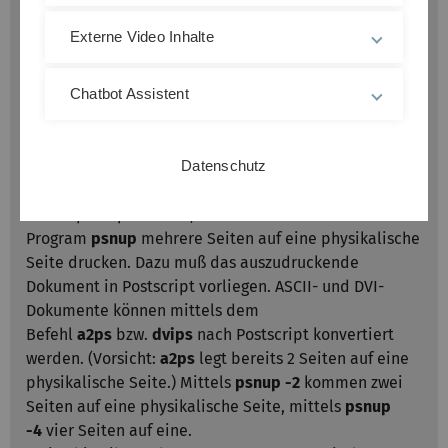
Weitere Befehle ...
Externe Video Inhalte
erledigt man mit dem SGI-Drucksystem unter
https://prsrv.informatik.uni-ulm.de:1244/cgi-
Chatbot Assistent
bin/cgi_view
Datenschutz
Tipps ...
Wer Papier sparen will, der kann mittels dem
Program
psnup
mehrere Seiten auf eine physikalische
Seite drucken. Dazu muß das auszudruckende
Dokument in Postscript vorliegen. ASCII- und DVI-
Dokumente können mittels dem
Befehl
a2ps
bzw.
dvips
nach Postscript konvertiert
werden. (Vorsicht:
a2ps
legt bereits 2 Seiten auf eine
physikalische Seite.) Mittels
psnup -2
kommen zwei
Seiten auf eine physikalische Seite, mittels
psnup
-4
vier Seiten auf eine.