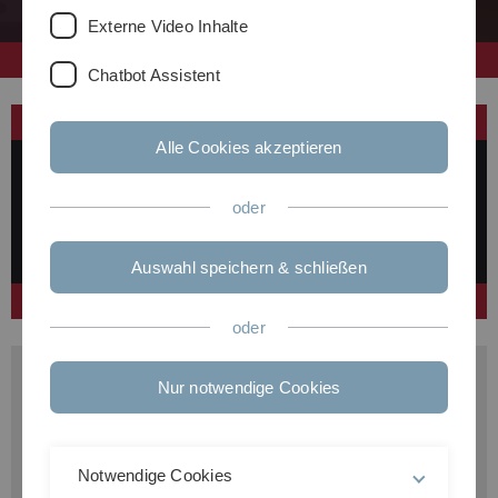
Externe Video Inhalte
Chatbot Assistent
Alle Cookies akzeptieren
Für weitere Fragen und Probleme sind
oder
die
Hilfskräfte der SGI
während ihren
Aufsichtszeiten Ansprechpartner !
Auswahl speichern & schließen
oder
Ausgedruckt wird mit:
Nur notwendige Cookies
lpr <
filename>
(für doppelseitigen Ausdruck)
Der Filename muß eine
Postscript-Datei
angeben.
Notwendige Cookies