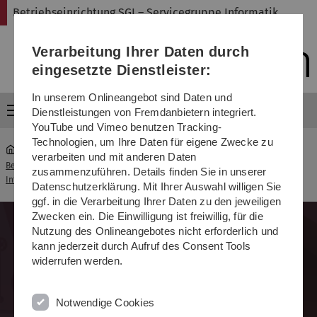
Direkt
Direkt
Direkt
Direkt
Direkt
Betriebseinrichtung SGI – Servicegruppe Informatik
zur
zum
zum
zur
zur
Hauptnavigation
Inhalt
Funktionsmenü
Fußleiste
Suche
Verarbeitung Ihrer Daten durch
(Sprache,
Drucken,
eingesetzte Dienstleister:
Social
Media)
In unserem Onlineangebot sind Daten und
Menü
Dienstleistungen von Fremdanbietern integriert.
YouTube und Vimeo benutzen Tracking-
Technologien, um Ihre Daten für eigene Zwecke zu
verarbeiten und mit anderen Daten
Betriebseinrichtung SGI – Servicegruppe
Linux-
zusammenzuführen. Details finden Sie in unserer
...
Informatik
Pools
Datenschutzerklärung. Mit Ihrer Auswahl willigen Sie
ggf. in die Verarbeitung Ihrer Daten zu den jeweiligen
Zwecken ein. Die Einwilligung ist freiwillig, für die
Nutzung des Onlineangebotes nicht erforderlich und
kann jederzeit durch Aufruf des Consent Tools
widerrufen werden.
Linux Pools
Drucken
Notwendige Cookies