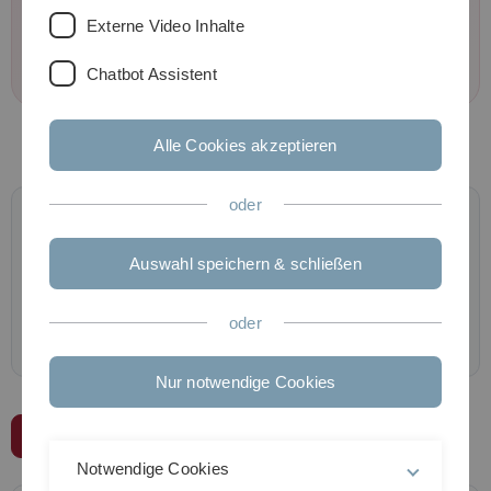
Laufwerke und Remote-Rechner über
Externe Video Inhalte
– mit Anleitungen
login.informatik.uni-ulm.de
für Linux, macOS und Windows.
Chatbot Assistent
Alle Cookies akzeptieren
oder
Wichtig:
Diese Seite beschreibt das
SGI-Account- und
PC-Pool-System
, nicht das KIZ-Accountsystem.
Auswahl speichern & schließen
Der Zugriff auf die SGI-Remote-Rechner über
ist derzeit
nur aus
login.informatik.uni-ulm.de
dem universitätsinternen Netz
möglich (z. B. vor Ort /
oder
Uni-Netz).
Nur notwendige Cookies
Linux
macOS
Windows
Notwendige Cookies