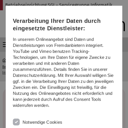
Direkt
Direkt
Direkt
Direkt
Direkt
Betriebseinrichtung SGI – Servicegruppe Informatik
zur
zum
zum
zur
zur
Hauptnavigation
Inhalt
Funktionsmenü
Fußleiste
Suche
Verarbeitung Ihrer Daten durch
(Sprache,
Drucken,
eingesetzte Dienstleister:
Social
Media)
In unserem Onlineangebot sind Daten und
Menü
Dienstleistungen von Fremdanbietern integriert.
YouTube und Vimeo benutzen Tracking-
Technologien, um Ihre Daten für eigene Zwecke zu
verarbeiten und mit anderen Daten
Betriebseinrichtung SGI – Servicegruppe
Linux-
zusammenzuführen. Details finden Sie in unserer
...
Informatik
Pools
Datenschutzerklärung. Mit Ihrer Auswahl willigen Sie
ggf. in die Verarbeitung Ihrer Daten zu den jeweiligen
Zwecken ein. Die Einwilligung ist freiwillig, für die
Nutzung des Onlineangebotes nicht erforderlich und
Remote Login der SGI
kann jederzeit durch Aufruf des Consent Tools
widerrufen werden.
Die Servicegruppe Informatik ermöglicht
Studierenden den sicheren Zugriff auf SGI-
Notwendige Cookies