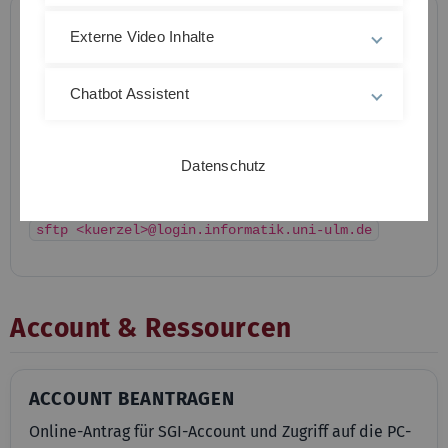
Datei hochladen:
Externe Video Inhalte
scp datei.txt <kuerzel>@login.informatik.uni-
ulm.de:
Chatbot Assistent
Datei/Ordner herunterladen:
scp -r <kuerzel>@login.informatik.uni-
ulm.de:/home/<kuerzel>/Desktop/ .
Datenschutz
Interaktiv:
sftp <kuerzel>@login.informatik.uni-ulm.de
Account & Ressourcen
ACCOUNT BEANTRAGEN
Online-Antrag für SGI-Account und Zugriff auf die PC-