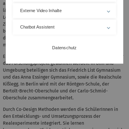
anschließend auf andere Konsumbereiche übertragen
lässt. Auf Grundlage der Ergebnisse sollen Lehr- und
Externe Video Inhalte
Lernformate für unterschiedliche Schulformen, mit dem
Ziel das Verhalten der Jugendlichen nachhaltig zu
Chatbot Assistent
beeinflussen, entwickelt werden. Das Projekt wurde von
der
Deutsche Bundesstiftung Umwelt (DBU)
bewilligt und
mit 270.000 Euro gefördert.
Datenschutz
Es konnten insgesamt sechs Schulen in Berlin und Ulm für
das Forschungsprojekt gewonnen werden. In Ulm und
Umgebung beteiligen sich das Friedrich List Gymnasium
und das Anna Essinger Gymnasium, sowie die Realschule
Kißlegg. In Berlin wird mit der Röntgen-Schule, der
Bertolt-Brecht-Oberschule und der Carlo-Schmid-
Oberschule zusammengearbeitet.
Durch Co-Design Methoden werden die SchülerInnen in
den Entwicklungs- und Umsetzungsprozess der
Realexperimente integriert. Sie lernen