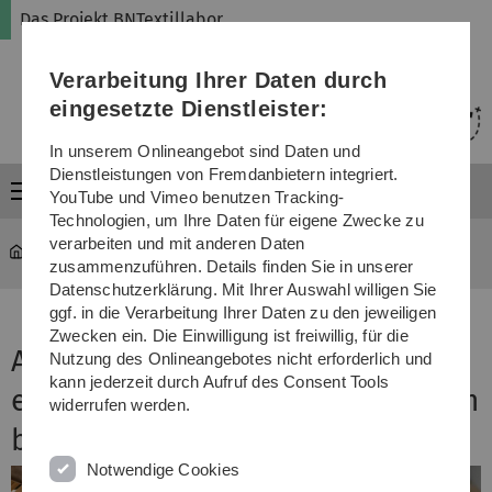
Direkt
Direkt
Direkt
Direkt
Direkt
Das Projekt BNTextillabor
zur
zum
zum
zur
zur
Hauptnavigation
Inhalt
Funktionsmenü
Fußleiste
Suche
Verarbeitung Ihrer Daten durch
(Sprache,
Drucken,
eingesetzte Dienstleister:
Social
Media)
In unserem Onlineangebot sind Daten und
Dienstleistungen von Fremdanbietern integriert.
Menü
YouTube und Vimeo benutzen Tracking-
Technologien, um Ihre Daten für eigene Zwecke zu
verarbeiten und mit anderen Daten
bntextillabor
Projekt
zusammenzuführen. Details finden Sie in unserer
Datenschutzerklärung. Mit Ihrer Auswahl willigen Sie
ggf. in die Verarbeitung Ihrer Daten zu den jeweiligen
Zwecken ein. Die Einwilligung ist freiwillig, für die
Alternativen entwickeln für
Nutzung des Onlineangebotes nicht erforderlich und
kann jederzeit durch Aufruf des Consent Tools
einen nachhaltigen Textilkonsum
widerrufen werden.
bei Jugendlichen.
Notwendige Cookies