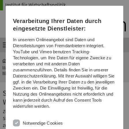
Direkt
Direkt
Direkt
Direkt
Direkt
Institut für Wirtschaftspolitik
zur
zum
zum
zur
zur
Hauptnavigation
Inhalt
Funktionsmenü
Fußleiste
Suche
Verarbeitung Ihrer Daten durch
(Sprache,
Drucken,
eingesetzte Dienstleister:
Social
Media)
In unserem Onlineangebot sind Daten und
Menü
Dienstleistungen von Fremdanbietern integriert.
YouTube und Vimeo benutzen Tracking-
Technologien, um Ihre Daten für eigene Zwecke zu
verarbeiten und mit anderen Daten
Institut für
Seminar "Empirische
zusammenzuführen. Details finden Sie in unserer
...
Wirtschaftspolitik
Wirtschaftsforschung"
Datenschutzerklärung. Mit Ihrer Auswahl willigen Sie
ggf. in die Verarbeitung Ihrer Daten zu den jeweiligen
Zwecken ein. Die Einwilligung ist freiwillig, für die
Seminar "Empirische
Nutzung des Onlineangebotes nicht erforderlich und
kann jederzeit durch Aufruf des Consent Tools
Wirtschaftsforschung"
widerrufen werden.
Zum Seminar "Empirische Wirtschaftsforschung" sind
Studierende im Bachelor- und Masterstudiengang
Notwendige Cookies
zugelassen. Es wird in Form einer Anfertigung einer