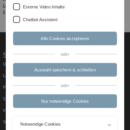
Ludwig-Erhard-Stiftungsprofessur
Externe Video Inhalte
E-Mail: werner.smolny@uni-ulm.de
Chatbot Assistent
Alle Cookies akzeptieren
Service
oder
Universität von A–Z
Auswahl speichern & schließen
Lagepläne
oder
Presse
Stellenangebote
Nur notwendige Cookies
Veranstaltungskalender
Telefonverzeichnis
Notwendige Cookies