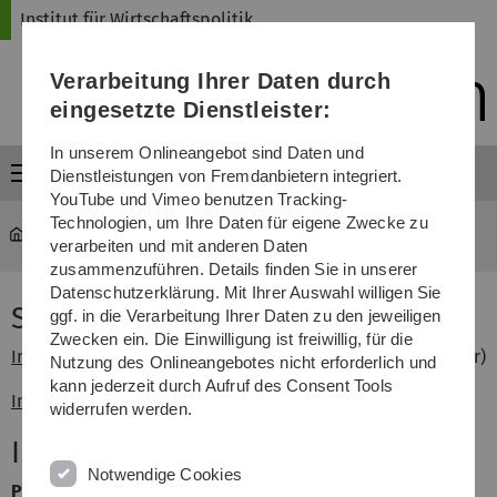
Direkt
Direkt
Direkt
Direkt
Direkt
Institut für Wirtschaftspolitik
zur
zum
zum
zur
zur
Hauptnavigation
Inhalt
Funktionsmenü
Fußleiste
Suche
Verarbeitung Ihrer Daten durch
(Sprache,
Drucken,
eingesetzte Dienstleister:
Social
Media)
In unserem Onlineangebot sind Daten und
Menü
Dienstleistungen von Fremdanbietern integriert.
YouTube und Vimeo benutzen Tracking-
Technologien, um Ihre Daten für eigene Zwecke zu
Institut für Wirtschaftspolitik
...
Schwerpunkt Economics
verarbeiten und mit anderen Daten
zusammenzuführen. Details finden Sie in unserer
Datenschutzerklärung. Mit Ihrer Auswahl willigen Sie
Schwerpunktfach Economics
ggf. in die Verarbeitung Ihrer Daten zu den jeweiligen
Zwecken ein. Die Einwilligung ist freiwillig, für die
Informationen
zum Schwerpunktfach Economics (Bachelor)
Nutzung des Onlineangebotes nicht erforderlich und
kann jederzeit durch Aufruf des Consent Tools
Informationen
zum Schwerpunktfach Economics (Master)
widerrufen werden.
Institut für Wirtschaftspolitik
Notwendige Cookies
Prof. Dr. Werner Smolny