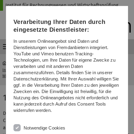
Direkt
Direkt
Direkt
Direkt
Direkt
Institut für Rechnungswesen und Wirtschaftsprüfung
zur
zum
zum
zur
zur
Hauptnavigation
Inhalt
Funktionsmenü
Fußleiste
Suche
Verarbeitung Ihrer Daten durch
(Sprache,
Drucken,
eingesetzte Dienstleister:
Social
Media)
In unserem Onlineangebot sind Daten und
Menü
Dienstleistungen von Fremdanbietern integriert.
YouTube und Vimeo benutzen Tracking-
Technologien, um Ihre Daten für eigene Zwecke zu
verarbeiten und mit anderen Daten
Institut für Rechnungswesen und
zusammenzuführen. Details finden Sie in unserer
...
Konzept
Wirtschaftsprüfung
Datenschutzerklärung. Mit Ihrer Auswahl willigen Sie
ggf. in die Verarbeitung Ihrer Daten zu den jeweiligen
Zwecken ein. Die Einwilligung ist freiwillig, für die
13b-Bachelor in Ulm
Nutzung des Onlineangebotes nicht erforderlich und
kann jederzeit durch Aufruf des Consent Tools
widerrufen werden.
Der 13b-Bachelor bietet Ihnen die außergewöhnliche
Chance, sich bereits im ersten Studienabschnitt optimal
auf eine spätere Tätigkeit in der Wirtschaftsprüfung
Notwendige Cookies