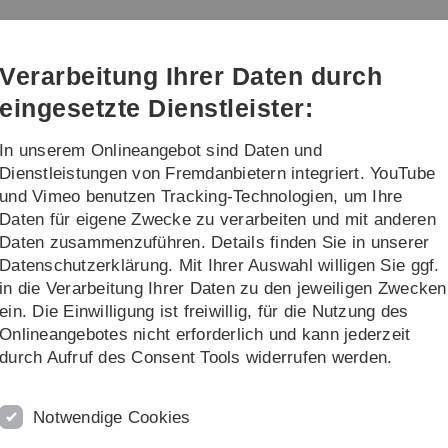
Direkt
Direkt
Direkt
Direkt
Direkt
zur
zum
zum
zur
zur
aftsprüfung
Hauptnavigation
Inhalt
Funktionsmenü
Fußleiste
Suche
Verarbeitung Ihrer Daten durch
(Sprache,
Drucken,
eingesetzte Dienstleister:
Social
Media)
In unserem Onlineangebot sind Daten und
ng
13b-Bachelor in Ulm
Dienstleistungen von Fremdanbietern integriert. YouTube
und Vimeo benutzen Tracking-Technologien, um Ihre
Daten für eigene Zwecke zu verarbeiten und mit anderen
nstitut
Team
Wissenschaftliche Mitarbeiter
Michael Singer
Daten zusammenzuführen. Details finden Sie in unserer
Datenschutzerklärung. Mit Ihrer Auswahl willigen Sie ggf.
in die Verarbeitung Ihrer Daten zu den jeweiligen Zwecken
ein. Die Einwilligung ist freiwillig, für die Nutzung des
Onlineangebotes nicht erforderlich und kann jederzeit
durch Aufruf des Consent Tools widerrufen werden.
Notwendige Cookies