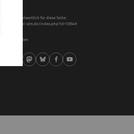
haltlich verantwortlich für diese Seite:
tps://www.uni-ulm.de/index.php?id=135549
tra Frey
letzt bearbeitet:
 . Juni 2026