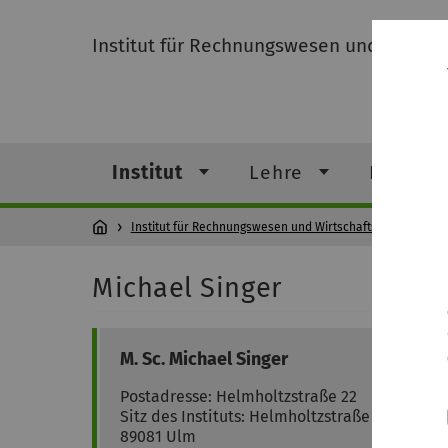
Institut für Rechnungswesen und Wirtsch
Institut
Lehre
Forschu
Institut für Rechnungswesen und Wirtschaftsprüfung
I
Michael Singer
M. Sc.
Michael
Singer
Postadresse: Helmholtzstraße 22
Sitz des Instituts: Helmholtzstraße 20
89081
Ulm