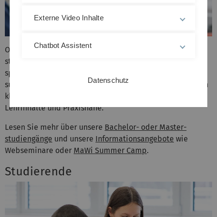
Externe Video Inhalte
Chatbot Assistent
Ob Sie Mathematik oder Wirtschafts­wissen­schaften
studieren wollen, beides kombinieren wollen oder nach
spezialisierten Studiengängen in diesen Fachbereichen
Datenschutz
suchen: bei uns sind Sie richtig. Wir bieten ein Studium in
kleinen Gruppen, persönliche Betreuung, moderne
Lehrinhalte und Praxisnähe.
Lesen Sie mehr über unsere
Bachelor- oder Master­
studien­gänge
und unsere
Informations­angebote
wie
Webseminare oder
MaWi Summer Camp
.
Studierende