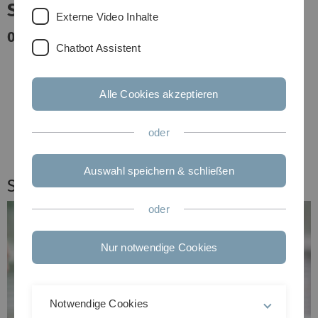
inner
Uni Ulm
Externe Video Inhalte
er 2026
auf dem Münsterp
Chatbot Assistent
Previous
Alle Cookies akzeptieren
Next
Slider
oder
anhalten/starten
Auswahl speichern & schließen
Studieninteressierte
oder
Nur notwendige Cookies
Notwendige Cookies