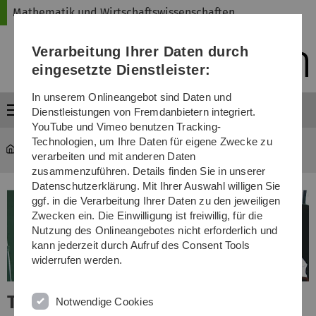
Direkt
Direkt
Direkt
Direkt
Direkt
Mathematik und Wirtschaftswissenschaften
zur
zum
zum
zur
zur
Hauptnavigation
Inhalt
Funktionsmenü
Fußleiste
Suche
Verarbeitung Ihrer Daten durch
(Sprache,
Drucken,
eingesetzte Dienstleister:
Social
Media)
In unserem Onlineangebot sind Daten und
Menü
Dienstleistungen von Fremdanbietern integriert.
YouTube und Vimeo benutzen Tracking-
Technologien, um Ihre Daten für eigene Zwecke zu
Mathematik und Wirtschaftswissenschaften
verarbeiten und mit anderen Daten
zusammenzuführen. Details finden Sie in unserer
Datenschutzerklärung. Mit Ihrer Auswahl willigen Sie
ggf. in die Verarbeitung Ihrer Daten zu den jeweiligen
Zwecken ein. Die Einwilligung ist freiwillig, für die
Nutzung des Onlineangebotes nicht erforderlich und
kann jederzeit durch Aufruf des Consent Tools
widerrufen werden.
mp für
Akademische 
Notwendige Cookies