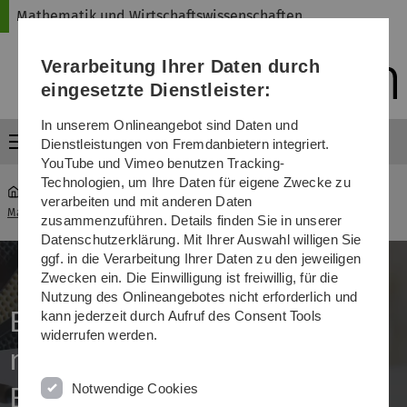
Direkt
Direkt
Direkt
Direkt
Direkt
Mathematik und Wirtschaftswissenschaften
zur
zum
zum
zur
zur
Hauptnavigation
Inhalt
Funktionsmenü
Fußleiste
Suche
Verarbeitung Ihrer Daten durch
(Sprache,
Drucken,
eingesetzte Dienstleister:
Social
Media)
In unserem Onlineangebot sind Daten und
Menü
Dienstleistungen von Fremdanbietern integriert.
YouTube und Vimeo benutzen Tracking-
Technologien, um Ihre Daten für eigene Zwecke zu
verarbeiten und mit anderen Daten
Mathematik und Wirtschaftswissenschaften
...
Praktikum
zusammenzuführen. Details finden Sie in unserer
Datenschutzerklärung. Mit Ihrer Auswahl willigen Sie
ggf. in die Verarbeitung Ihrer Daten zu den jeweiligen
Zwecken ein. Die Einwilligung ist freiwillig, für die
Nutzung des Onlineangebotes nicht erforderlich und
Berufspraktikum in den
kann jederzeit durch Aufruf des Consent Tools
widerrufen werden.
mathematischen
Notwendige Cookies
Bachelorstudiengängen