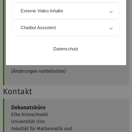
28. Oktober
14:00
Raum 2.20,
Externe Video Inhalte
2026
Uhr,
Helmholtzstr. 18
25. November
14:00
Raum 2.20,
Chatbot Assistent
2026
Uhr
,
Helmholtzstr. 18
3. Februar
14:00
Raum 2.20,
Datenschutz
2027
Uhr
,
Helmholtzstr. 18
(Änderungen vorbehalten)
Kontakt
Dekanatsbüro
Elke Kronschnabl
Universität Ulm
Fakultät für Mathematik und