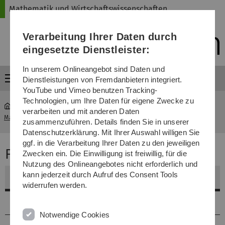
Direkt
Direkt
Direkt
Direkt
Direkt
Mathematik und Wirtschaftswissenschaften
zur
zum
zum
zur
zur
Hauptnavigation
Inhalt
Funktionsmenü
Fußleiste
Suche
Verarbeitung Ihrer Daten durch
(Sprache,
Drucken,
eingesetzte Dienstleister:
Social
Media)
In unserem Onlineangebot sind Daten und
Menü
Dienstleistungen von Fremdanbietern integriert.
YouTube und Vimeo benutzen Tracking-
Technologien, um Ihre Daten für eigene Zwecke zu
verarbeiten und mit anderen Daten
Mathematik und Wirtschaftswissenschaften
...
Fakultätsrat
zusammenzuführen. Details finden Sie in unserer
Datenschutzerklärung. Mit Ihrer Auswahl willigen Sie
ggf. in die Verarbeitung Ihrer Daten zu den jeweiligen
Fakultätsrat
Zwecken ein. Die Einwilligung ist freiwillig, für die
Nutzung des Onlineangebotes nicht erforderlich und
kann jederzeit durch Aufruf des Consent Tools
Mitglieder des Fakultätsrats - Stand April, 2026
widerrufen werden.
Amtsmitglied
Notwendige Cookies