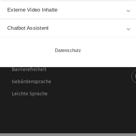
Externe Video Inhalte
Chatbot Assistent
Rechtliche Hinweise
In
ht
Impressum
Ba
Datenschutz
Zu
Datenschutz
30
Barrierefreiheit
Gebärdensprache
Leichte Sprache