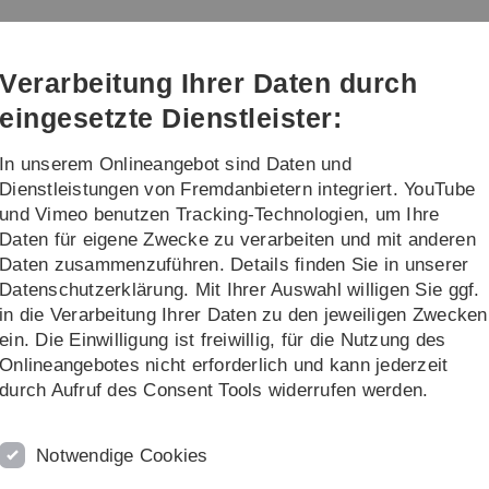
Direkt
Direkt
Direkt
Direkt
Direkt
zur
zum
zum
zur
zur
en
Hauptnavigation
Inhalt
Funktionsmenü
Fußleiste
Suche
Verarbeitung Ihrer Daten durch
(Sprache,
Drucken,
eingesetzte Dienstleister:
Social
Media)
In unserem Onlineangebot sind Daten und
udium
Praxis an unserer Fakultät
Dienstleistungen von Fremdanbietern integriert. YouTube
und Vimeo benutzen Tracking-Technologien, um Ihre
Daten für eigene Zwecke zu verarbeiten und mit anderen
Organe, Kommissionen und Ausschüsse
Habilitationsausschuss
Daten zusammenzuführen. Details finden Sie in unserer
Datenschutzerklärung. Mit Ihrer Auswahl willigen Sie ggf.
K
in die Verarbeitung Ihrer Daten zu den jeweiligen Zwecken
ein. Die Einwilligung ist freiwillig, für die Nutzung des
Onlineangebotes nicht erforderlich und kann jederzeit
durch Aufruf des Consent Tools widerrufen werden.
Notwendige Cookies