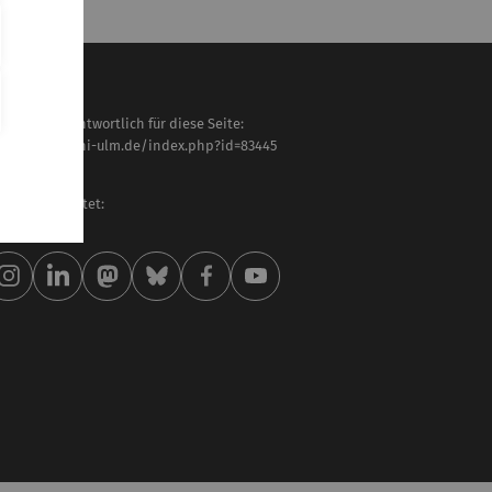
haltlich verantwortlich für diese Seite:
tps://www.uni-ulm.de/index.php?id=83445
rbara Graf
letzt bearbeitet:
 . April 2026