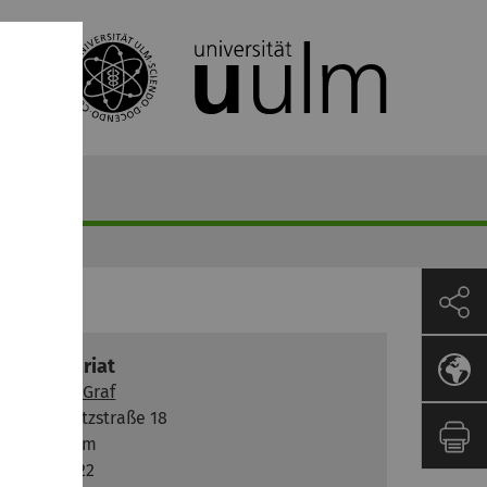
ontakt
Sekretariat
Barbara Graf
Helmholtzstraße 18
89081 Ulm
Raum 2.22