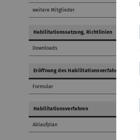
weitere Mitglieder
Habilitationssatzung, Richtlinien
Downloads
Eröffnung des Habilitationsverfahrens
Formular
Habilitationsverfahren
Ablaufplan