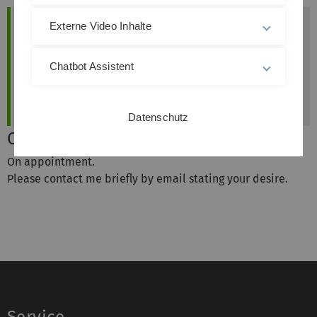
Leitung
Externe Video Inhalte
Institut für Finanzmathematik
E-Mail:
robert.stelzer(at)uni-ulm.de
Chatbot Assistent
Raum: Helmholtzstraße 18/2.29
Telefon:
+49 731 50-23520
Fax:
+49 731 50-31096
Datenschutz
Office hours
On appointment.
Please contact me briefly by email stating your desire.
Service