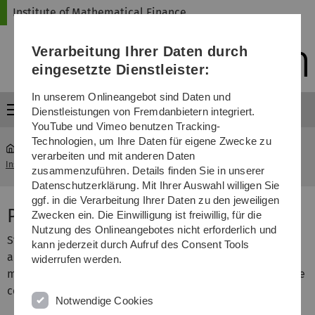
Direkt
Direkt
Direkt
Direkt
Direkt
Institute of Mathematical Finance
zur
zum
zum
zur
zur
Hauptnavigation
Inhalt
Funktionsmenü
Fußleiste
Suche
Verarbeitung Ihrer Daten durch
(Sprache,
Drucken,
eingesetzte Dienstleister:
Social
Media)
In unserem Onlineangebot sind Daten und
Menü
Dienstleistungen von Fremdanbietern integriert.
YouTube und Vimeo benutzen Tracking-
Technologien, um Ihre Daten für eigene Zwecke zu
verarbeiten und mit anderen Daten
Institute of Mathematical Finance
...
Prof. Dr. Robert Stelzer
zusammenzuführen. Details finden Sie in unserer
Datenschutzerklärung. Mit Ihrer Auswahl willigen Sie
ggf. in die Verarbeitung Ihrer Daten zu den jeweiligen
Prof. Dr. Robert Stelzer
Zwecken ein. Die Einwilligung ist freiwillig, für die
Nutzung des Onlineangebotes nicht erforderlich und
Students intending to write a
Bachelor
or
Master
thesis
kann jederzeit durch Aufruf des Consent Tools
are very welcome to contact me. Topics in financial
widerrufen werden.
mathematics, probability and mathematical statistics are
continuously on offer. More information is available
here
.
Notwendige Cookies