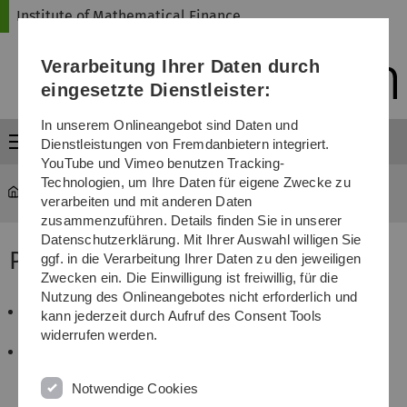
Direkt
Direkt
Direkt
Direkt
Direkt
Institute of Mathematical Finance
zur
zum
zum
zur
zur
Hauptnavigation
Inhalt
Funktionsmenü
Fußleiste
Suche
Verarbeitung Ihrer Daten durch
(Sprache,
Drucken,
eingesetzte Dienstleister:
Social
Media)
In unserem Onlineangebot sind Daten und
Menü
Dienstleistungen von Fremdanbietern integriert.
YouTube und Vimeo benutzen Tracking-
Technologien, um Ihre Daten für eigene Zwecke zu
Institute of Mathematical Finance
...
PhD students
verarbeiten und mit anderen Daten
zusammenzuführen. Details finden Sie in unserer
Datenschutzerklärung. Mit Ihrer Auswahl willigen Sie
PhD students
ggf. in die Verarbeitung Ihrer Daten zu den jeweiligen
Zwecken ein. Die Einwilligung ist freiwillig, für die
Nutzung des Onlineangebotes nicht erforderlich und
Professor Stelzer´s PhD student: Sebastian
kann jederzeit durch Aufruf des Consent Tools
Aichmann
widerrufen werden.
Professor Linder´s PhD students: Michael Staněk,
Maximilian Strobel
Notwendige Cookies