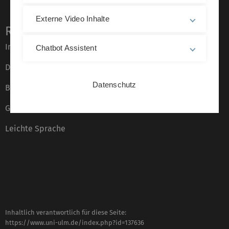
Externe Video Inhalte
Rechtliche Hinweise
Impressum
Chatbot Assistent
Datenschutz
Datenschutz
Barrierefreiheit
Gebärdensprache
Leichte Sprache
Inhaltlich verantwortlich für diese Seite:
https://www.uni-ulm.de/index.php?id=137636