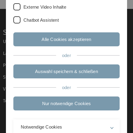
Externe Video Inhalte
Chatbot Assistent
Service
Alle Cookies akzeptieren
Universität von A–Z
Lagepläne
oder
Presse
Auswahl speichern & schließen
Stellenangebote
oder
Veranstaltungskalender
Telefonverzeichnis
Nur notwendige Cookies
Notwendige Cookies