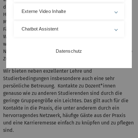
die Sie dabei erwerben, sind wichtige Schlüssel für die
Externe Video Inhalte
Herausforderungen unserer Zeit: Ob mathematische
Methoden für die Technologien der Zukunft, analytische
Chatbot Assistent
Fähigkeiten und ökonomische Konzepte für eine
Wirtschaft, in der Daten und künstliche Intelligenz immer
wichtiger werden, oder Risiko- und
Datenschutz
Nachhaltigkeitsmanagement für eine sichere und bessere
Zukunft.
Wir bieten neben exzellenter Lehre und
Studierbedingungen insbesondere auch eine sehr
persönliche Betreuung. Kontakte zu Dozent*innen
genauso wie zu anderen Studierenden sind durch die
geringe Gruppengröße ein Leichtes. Das gilt auch für die
Kontakte in die Praxis, die unter anderem durch ein
hervorragendes Netzwerk, häufige Gäste aus der Praxis
und eine Karrieremesse einfach zu knüpfen und zu pflegen
sind.