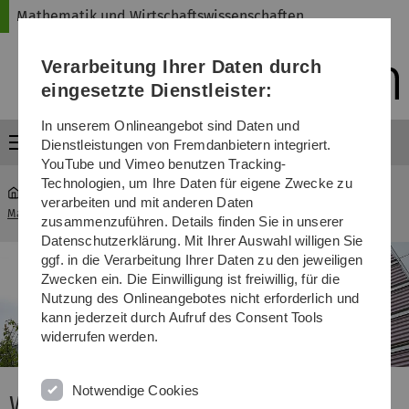
Direkt
Direkt
Direkt
Direkt
Direkt
Mathematik und Wirtschaftswissenschaften
zur
zum
zum
zur
zur
Hauptnavigation
Inhalt
Funktionsmenü
Fußleiste
Suche
Verarbeitung Ihrer Daten durch
(Sprache,
Drucken,
eingesetzte Dienstleister:
Social
Media)
In unserem Onlineangebot sind Daten und
Menü
Dienstleistungen von Fremdanbietern integriert.
YouTube und Vimeo benutzen Tracking-
Technologien, um Ihre Daten für eigene Zwecke zu
verarbeiten und mit anderen Daten
Mathematik und Wirtschaftswissenschaften
...
Unsere Fakultät
zusammenzuführen. Details finden Sie in unserer
Datenschutzerklärung. Mit Ihrer Auswahl willigen Sie
ggf. in die Verarbeitung Ihrer Daten zu den jeweiligen
Zwecken ein. Die Einwilligung ist freiwillig, für die
Nutzung des Onlineangebotes nicht erforderlich und
kann jederzeit durch Aufruf des Consent Tools
widerrufen werden.
Notwendige Cookies
Willkommen an der Fakultät für