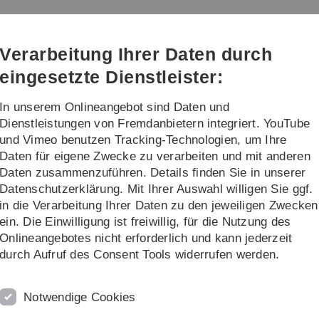
Direkt
Direkt
Direkt
Direkt
Direkt
zur
zum
zum
zur
zur
en
Hauptnavigation
Inhalt
Funktionsmenü
Fußleiste
Suche
Verarbeitung Ihrer Daten durch
(Sprache,
Drucken,
eingesetzte Dienstleister:
Social
Media)
In unserem Onlineangebot sind Daten und
udium
Praxis an unserer Fakultät
Dienstleistungen von Fremdanbietern integriert. YouTube
und Vimeo benutzen Tracking-Technologien, um Ihre
Daten für eigene Zwecke zu verarbeiten und mit anderen
Organe, Kommissionen und Ausschüsse
Zulassungsausschüsse
Zul
Daten zusammenzuführen. Details finden Sie in unserer
Datenschutzerklärung. Mit Ihrer Auswahl willigen Sie ggf.
haltige Unternehmensführung
in die Verarbeitung Ihrer Daten zu den jeweiligen Zwecken
ein. Die Einwilligung ist freiwillig, für die Nutzung des
Onlineangebotes nicht erforderlich und kann jederzeit
durch Aufruf des Consent Tools widerrufen werden.
Notwendige Cookies