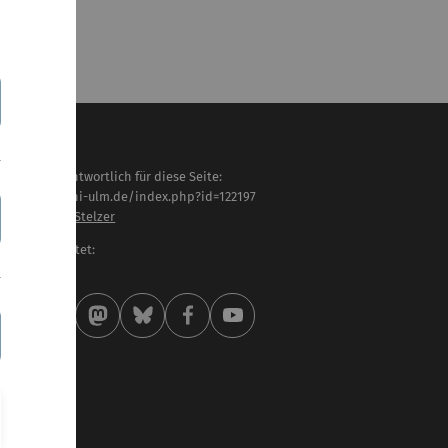
haltlich verantwortlich für diese Seite:
tps://www.uni-ulm.de/index.php?id=122197
of. Dr. Robert Stelzer
letzt bearbeitet:
 . August 2025