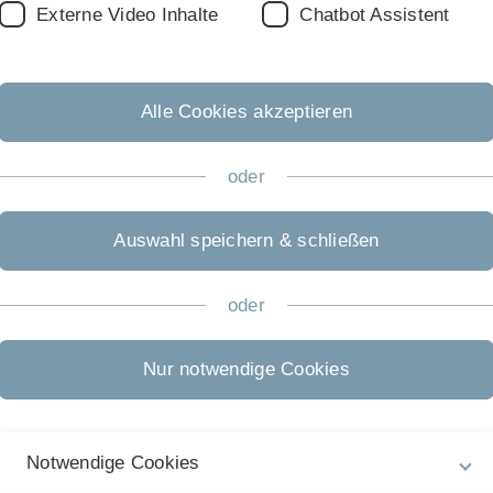
Externe Video Inhalte
Chatbot Assistent
Alle Cookies akzeptieren
oder
Rechtliche Hinweise
In
ht
Impressum
Auswahl speichern & schließen
Pr
Zu
Datenschutz
18
oder
Barrierefreiheit
Gebärdensprache
Nur notwendige Cookies
Leichte Sprache
Notwendige Cookies