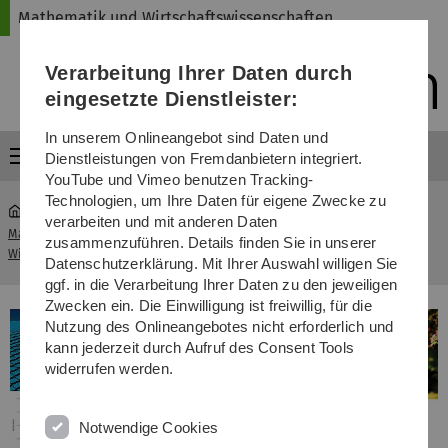
Direkt
Direkt
Direkt
Direkt
Direkt
Mathematik und Wirtschaftswissenschaften
zur
zum
zum
zur
zur
Hauptnavigation
Inhalt
Funktionsmenü
Fußleiste
Suche
Verarbeitung Ihrer Daten durch
(Sprache,
Drucken,
eingesetzte Dienstleister:
Social
Media)
In unserem Onlineangebot sind Daten und
Menü
Dienstleistungen von Fremdanbietern integriert.
YouTube und Vimeo benutzen Tracking-
Technologien, um Ihre Daten für eigene Zwecke zu
verarbeiten und mit anderen Daten
Mathematik und
Mathematisches
zusammenzuführen. Details finden Sie in unserer
...
Wirtschaftswissenschaften
Kolloquium
Datenschutzerklärung. Mit Ihrer Auswahl willigen Sie
ggf. in die Verarbeitung Ihrer Daten zu den jeweiligen
Zwecken ein. Die Einwilligung ist freiwillig, für die
Nutzung des Onlineangebotes nicht erforderlich und
kann jederzeit durch Aufruf des Consent Tools
widerrufen werden.
Notwendige Cookies