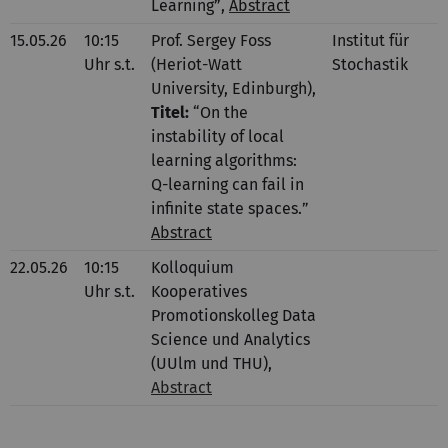
Learning”
,
Abstract
15.05.26
10:15
Prof. Sergey Foss 
Institut für
Uhr s.t.
(Heriot-Watt 
Stochastik
University, Edinburgh)
,
Titel:
“
On the
instability of local
learning algorithms:
Q-learning can fail in
infinite state spaces.
” 
Abstract
22.05.26
10:15
Kolloquium
Uhr s.t.
Kooperatives
Promotionskolleg Data
Science und Analytics
(UUlm und THU),
Abstract