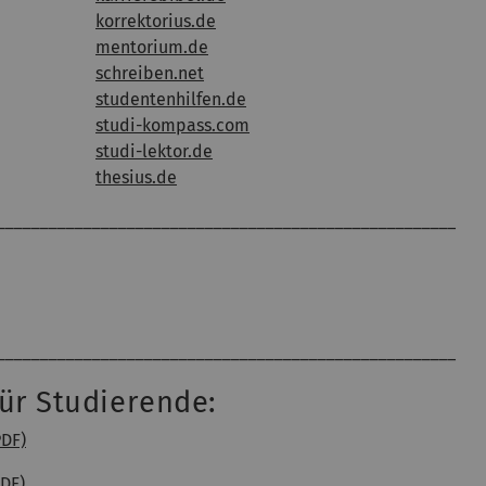
korrektorius.de
mentorium.de
schreiben.net
studentenhilfen.de
studi-kompass.com
studi-lektor.de
thesius.de
_____________________________________________________
_____________________________________________________
für Studierende:
PDF)
PDF)