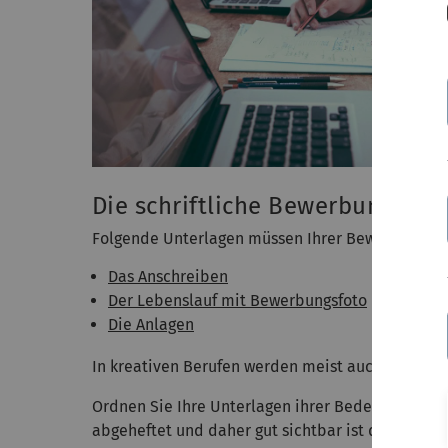
Die schriftliche Bewerbung
Folgende Unterlagen müssen Ihrer Bewerbung be
Das Anschreiben
Der Lebenslauf mit Bewerbungsfoto
Die Anlagen
In kreativen Berufen werden meist auch Arbeitsp
Ordnen Sie Ihre Unterlagen ihrer Bedeutung nach
abgeheftet und daher gut sichtbar ist das wichti