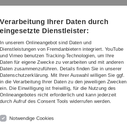
Direkt
Direkt
Direkt
Direkt
Direkt
zur
zum
zum
zur
zur
Hauptnavigation
Inhalt
Funktionsmenü
Fußleiste
Suche
Verarbeitung Ihrer Daten durch
(Sprache,
Drucken,
eingesetzte Dienstleister:
Social
Media)
In unserem Onlineangebot sind Daten und
eber
Dienstleistungen von Fremdanbietern integriert. YouTube
und Vimeo benutzen Tracking-Technologien, um Ihre
Daten für eigene Zwecke zu verarbeiten und mit anderen
rende
Informationen zur Bewerbung
Daten zusammenzuführen. Details finden Sie in unserer
Datenschutzerklärung. Mit Ihrer Auswahl willigen Sie ggf.
in die Verarbeitung Ihrer Daten zu den jeweiligen Zwecken
ein. Die Einwilligung ist freiwillig, für die Nutzung des
Onlineangebotes nicht erforderlich und kann jederzeit
"You never get a second chance to make a first
durch Aufruf des Consent Tools widerrufen werden.
impression"
Die schriftliche Bewerbung ist sehr sorgfältig zu
Notwendige Cookies
bearbeiten, denn der erste Eindruck ist entschei
Entweder Ihre Unterlagen überzeugen oder Sie s