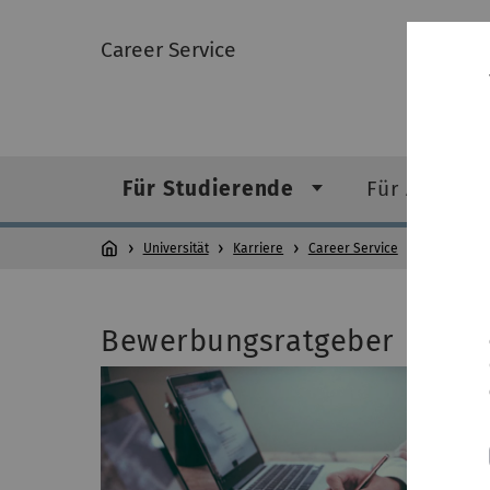
Career Service
Für Studierende
Für Arbeitg
Universität
Karriere
Career Service
Für Studie
Bewerbungsratgeber