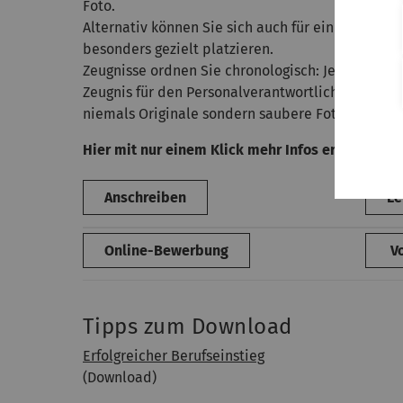
Foto.
Alternativ können Sie sich auch für ein gut gesta
besonders gezielt platzieren.
Zeugnisse ordnen Sie chronologisch: Je aktueller
Zeugnis für den Personalverantwortlichen und des
niemals Originale sondern saubere Fotokopien.
Hier mit nur einem Klick mehr Infos erhalten zu..
Anschreiben
Le
Online-Bewerbung
Vo
Tipps zum Download
Erfolgreicher Berufseinstieg
(Download)