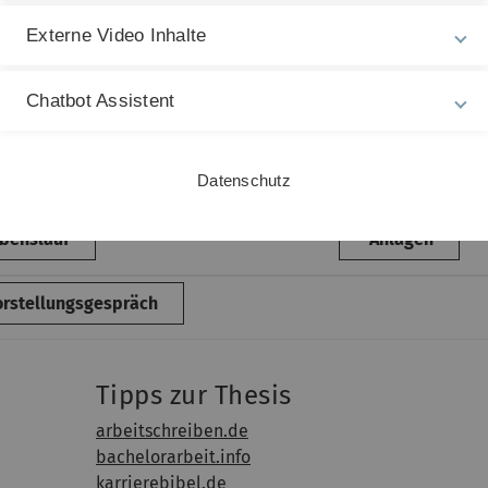
ltetes Deckblatt entscheiden. Dann können Sie Ihr Foto natürli
Externe Video Inhalte
 und je höher der Bildungsabschluss, desto interessanter ist d
Chatbot Assistent
to weiter oben liegt es in Ihrer Mappe. Verschicken Sie jedo
.
Datenschutz
benslauf
Anlagen
rstellungsgespräch
Tipps zur Thesis
arbeitschreiben.de
bachelorarbeit.info
karrierebibel.de