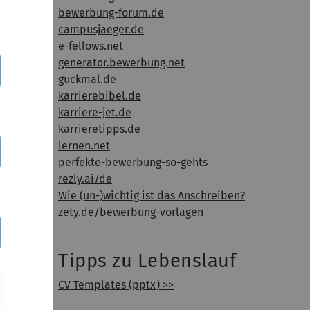
bewerbung-forum.de
campusjaeger.de
e-fellows.net
ohl
generator.bewerbung.net
en Sie
guckmal.de
erbung
karrierebibel.de
karriere-jet.de
karrieretipps.de
lernen.net
perfekte-bewerbung-so-gehts
rezly.ai/de
Wie (un-)wichtig ist das Anschreiben?
zety.de/bewerbung-vorlagen
Tipps zu Lebenslauf
es
CV Templates (pptx) >>
ch Ihr