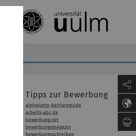
Tipps zur Bewerbung
alphajump-karriereguide
arbeits-abc.de
bewerbung.net
dend.
bewerbungsmagazin
ind
bewerbungsschreiben