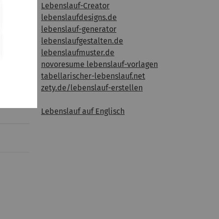
Lebenslauf-Creator
ch dort
lebenslaufdesigns.de
lebenslauf-generator
ieses
lebenslaufgestalten.de
ch
lebenslaufmuster.de
novoresume lebenslauf-vorlagen
tabellarischer-lebenslauf.net
zety.de/lebenslauf-erstellen
Lebenslauf auf Englisch