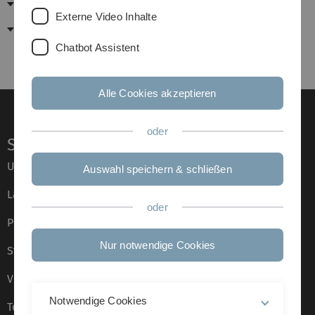
Stipendien für Studierende
Externe Video Inhalte
Stipendien für Promovierende
Chatbot Assistent
Alle Cookies akzeptieren
oder
Service
Universität von A–Z
Auswahl speichern & schließen
Lagepläne
oder
Presse
Nur notwendige Cookies
Stellenangebote
Veranstaltungskalender
Notwendige Cookies
Telefonverzeichnis