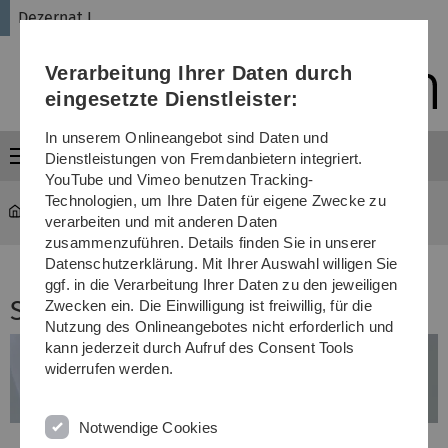
Direkt
Direkt
Direkt
Direkt
Direkt
Dezernat I
zur
zum
zum
zur
zur
Hauptnavigation
Inhalt
Funktionsmenü
Fußleiste
Suche
Verarbeitung Ihrer Daten durch
(Sprache,
Drucken,
eingesetzte Dienstleister:
Social
Media)
In unserem Onlineangebot sind Daten und
Menü
Dienstleistungen von Fremdanbietern integriert.
YouTube und Vimeo benutzen Tracking-
Technologien, um Ihre Daten für eigene Zwecke zu
Verwaltung
...
Stipendien
verarbeiten und mit anderen Daten
zusammenzuführen. Details finden Sie in unserer
Datenschutzerklärung. Mit Ihrer Auswahl willigen Sie
ggf. in die Verarbeitung Ihrer Daten zu den jeweiligen
Stipendien
Zwecken ein. Die Einwilligung ist freiwillig, für die
Nutzung des Onlineangebotes nicht erforderlich und
kann jederzeit durch Aufruf des Consent Tools
widerrufen werden.
Notwendige Cookies