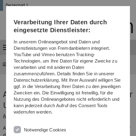
Direkt
Direkt
Direkt
Direkt
Direkt
Dezernat I
zur
zum
zum
zur
zur
Hauptnavigation
Inhalt
Funktionsmenü
Fußleiste
Suche
Verarbeitung Ihrer Daten durch
(Sprache,
Drucken,
eingesetzte Dienstleister:
Social
Media)
In unserem Onlineangebot sind Daten und
Menü
Dienstleistungen von Fremdanbietern integriert.
YouTube und Vimeo benutzen Tracking-
Technologien, um Ihre Daten für eigene Zwecke zu
Verwaltung
...
Amtliche Bekanntmachungen
verarbeiten und mit anderen Daten
zusammenzuführen. Details finden Sie in unserer
Datenschutzerklärung. Mit Ihrer Auswahl willigen Sie
ggf. in die Verarbeitung Ihrer Daten zu den jeweiligen
Amtliche Bekanntmachungen der
Zwecken ein. Die Einwilligung ist freiwillig, für die
Nutzung des Onlineangebotes nicht erforderlich und
Universität Ulm
kann jederzeit durch Aufruf des Consent Tools
widerrufen werden.
Archiv ab dem Jahr 2000
Amtliche Bekanntmachungen der Universität Ulm, die vor
Notwendige Cookies
dem Jahr 2000 herausgegeben wurden, liegen nicht in