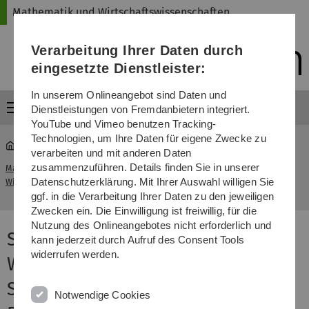
Direkt
Direkt
Direkt
Direkt
Direkt
Mathematik und Wirtschaftswissenschaften
zur
zum
zum
zur
zur
Hauptnavigation
Inhalt
Funktionsmenü
Fußleiste
Suche
Verarbeitung Ihrer Daten durch
(Sprache,
Drucken,
eingesetzte Dienstleister:
Social
Media)
In unserem Onlineangebot sind Daten und
Menü
Dienstleistungen von Fremdanbietern integriert.
YouTube und Vimeo benutzen Tracking-
Technologien, um Ihre Daten für eigene Zwecke zu
verarbeiten und mit anderen Daten
CHE Ranking
zusammenzuführen. Details finden Sie in unserer
Mathematik und
...
Wirtschaftswissenschaften
Datenschutzerklärung. Mit Ihrer Auswahl willigen Sie
Wirtschaftswissenschaften
2023
ggf. in die Verarbeitung Ihrer Daten zu den jeweiligen
Zwecken ein. Die Einwilligung ist freiwillig, für die
Nutzung des Onlineangebotes nicht erforderlich und
Spitzenposition für Ulmer
kann jederzeit durch Aufruf des Consent Tools
widerrufen werden.
Wirtschaftswissenschaften bei
Studierendenbefragung des CHE
Notwendige Cookies