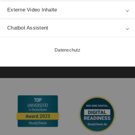
Zu
Datenschutz
24
Externe Video Inhalte
Barrierefreiheit
Gebärdensprache
Chatbot Assistent
Leichte Sprache
Datenschutz