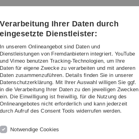
Direkt
Direkt
Direkt
Direkt
Direkt
zur
zum
zum
zur
zur
aftsprüfung
Hauptnavigation
Inhalt
Funktionsmenü
Fußleiste
Suche
Verarbeitung Ihrer Daten durch
(Sprache,
Drucken,
eingesetzte Dienstleister:
Social
Media)
In unserem Onlineangebot sind Daten und
ng
13b-Bachelor in Ulm
Dienstleistungen von Fremdanbietern integriert. YouTube
und Vimeo benutzen Tracking-Technologien, um Ihre
Daten für eigene Zwecke zu verarbeiten und mit anderen
Lehre
Wintersemester 2025/2026
Wirtschaftsprüfung I
Daten zusammenzuführen. Details finden Sie in unserer
Datenschutzerklärung. Mit Ihrer Auswahl willigen Sie ggf.
in die Verarbeitung Ihrer Daten zu den jeweiligen Zwecken
ein. Die Einwilligung ist freiwillig, für die Nutzung des
Onlineangebotes nicht erforderlich und kann jederzeit
durch Aufruf des Consent Tools widerrufen werden.
Notwendige Cookies