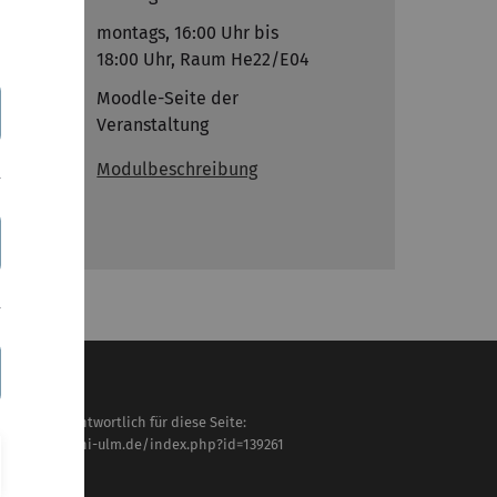
Termine
montags, 16:00 Uhr bis
18:00 Uhr, Raum He22/E04
Links
Moodle-Seite der
Veranstaltung
Modulbeschreibung
haltlich verantwortlich für diese Seite:
tps://www.uni-ulm.de/index.php?id=139261
tra Frey