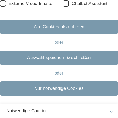
Externe Video Inhalte
Chatbot Assistent
Alle Cookies akzeptieren
oder
Auswahl speichern & schließen
oder
Nur notwendige Cookies
Rechtliche Hinweise
In
ht
Impressum
Notwendige Cookies
Pe