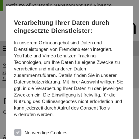
Direkt
Direkt
Direkt
Direkt
Direkt
Institute of Strategic Management and Finance
zur
zum
zum
zur
zur
Hauptnavigation
Inhalt
Funktionsmenü
Fußleiste
Suche
Verarbeitung Ihrer Daten durch
(Sprache,
Drucken,
eingesetzte Dienstleister:
Social
Media)
In unserem Onlineangebot sind Daten und
Menü
Dienstleistungen von Fremdanbietern integriert.
YouTube und Vimeo benutzen Tracking-
Technologien, um Ihre Daten für eigene Zwecke zu
verarbeiten und mit anderen Daten
Strategische Unternehmensführung und
Dr. Sven
zusammenzuführen. Details finden Sie in unserer
...
Finanzierung
Schieszl
Datenschutzerklärung. Mit Ihrer Auswahl willigen Sie
ggf. in die Verarbeitung Ihrer Daten zu den jeweiligen
Zwecken ein. Die Einwilligung ist freiwillig, für die
Dr. Sven Schieszl
Nutzung des Onlineangebotes nicht erforderlich und
kann jederzeit durch Aufruf des Consent Tools
Contract lecturer
widerrufen werden.
Notwendige Cookies
After graduating from the University of Ulm (Diploma