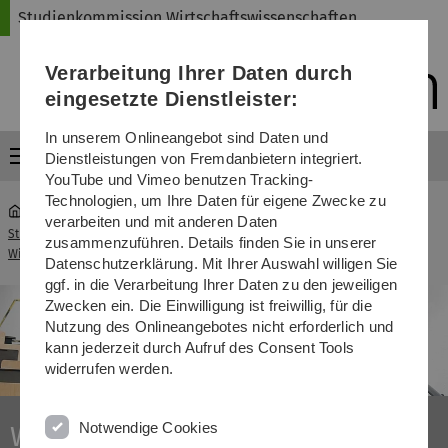
Direkt
Direkt
Direkt
Direkt
Direkt
Studienkommission Wirtschaftswissenschaften
zur
zum
zum
zur
zur
Hauptnavigation
Inhalt
Funktionsmenü
Fußleiste
Suche
Verarbeitung Ihrer Daten durch
(Sprache,
Drucken,
eingesetzte Dienstleister:
Social
Media)
In unserem Onlineangebot sind Daten und
Menü
Dienstleistungen von Fremdanbietern integriert.
YouTube und Vimeo benutzen Tracking-
Technologien, um Ihre Daten für eigene Zwecke zu
verarbeiten und mit anderen Daten
Studienkommission
Vergleich zwischen BMDT
zusammenzuführen. Details finden Sie in unserer
...
Wirtschaftswissenschaften
und WiWi
Datenschutzerklärung. Mit Ihrer Auswahl willigen Sie
ggf. in die Verarbeitung Ihrer Daten zu den jeweiligen
Zwecken ein. Die Einwilligung ist freiwillig, für die
Nutzung des Onlineangebotes nicht erforderlich und
kann jederzeit durch Aufruf des Consent Tools
widerrufen werden.
Notwendige Cookies
Wirtschaft studieren an der Uni