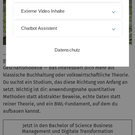
Externe Video Inhalte
Chatbot Assistent
Datenschutz
… du schon weißt, dass deine Zukunft in einer digital
geprägten Wirtschaft liegt. Daten, Veränderung, neue
Geschäftsmodelle — das interessiert dich mehr als
klassische Buchhaltung oder volkswirtschaftliche Theorie.
Du suchst ein Studium, das diese Richtung von Anfang an
setzt. Wichtig ist dir: anwendungsnahe quantitative
Methoden statt abstrakter Beweise, echte Daten statt
reiner Theorie, und ein BWL-Fundament, auf dem du
aufbauen kannst.
Jetzt in den Bachelor of Science Business
Management und Digitale Transformation