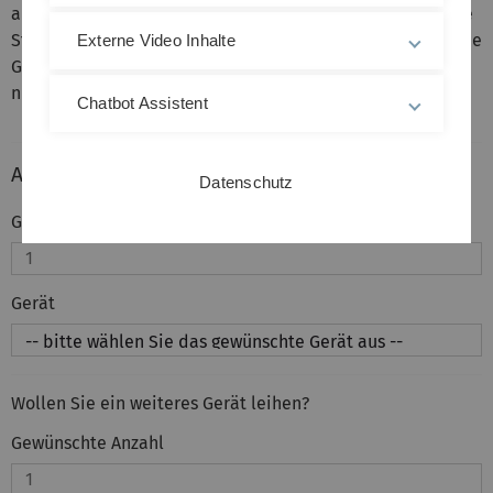
aus, dass Sie leihen wollen und geben Sie die gewünschte
Stückzahl an. Sie haben die Möglichkeit zwei verschiedene
Externe Video Inhalte
Geräte auszuwählen. Wenn Sie weitere Geräte wünschen
nutzen Sie bitte das Freitextfeld.
Chatbot Assistent
Auswahl
Datenschutz
Gewünschte Anzahl
Gerät
Wollen Sie ein weiteres Gerät leihen?
Gewünschte Anzahl