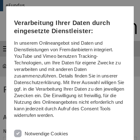
Direkt
Direkt
Direkt
Direkt
Direkt
eFundus
zur
zum
zum
zur
zur
Hauptnavigation
Inhalt
Funktionsmenü
Fußleiste
Suche
Verarbeitung Ihrer Daten durch
(Sprache,
Drucken,
eingesetzte Dienstleister:
Social
Media)
In unserem Onlineangebot sind Daten und
Menü
Dienstleistungen von Fremdanbietern integriert.
YouTube und Vimeo benutzen Tracking-
Technologien, um Ihre Daten für eigene Zwecke zu
eFundus
Anfrage
verarbeiten und mit anderen Daten
zusammenzuführen. Details finden Sie in unserer
Datenschutzerklärung. Mit Ihrer Auswahl willigen Sie
Formular: Verleih
ggf. in die Verarbeitung Ihrer Daten zu den jeweiligen
Zwecken ein. Die Einwilligung ist freiwillig, für die
Nutzung des Onlineangebotes nicht erforderlich und
kann jederzeit durch Aufruf des Consent Tools
widerrufen werden.
Angaben zur Person
Name
Notwendige Cookies