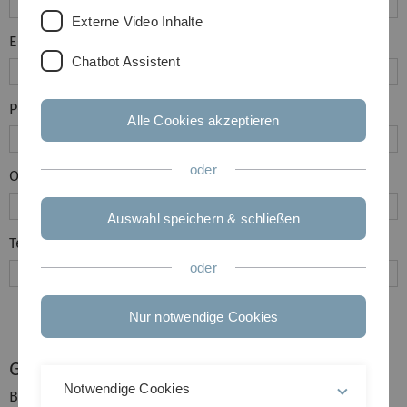
Externe Video Inhalte
E-Mail
*
Chatbot Assistent
Personengruppe
*
Alle Cookies akzeptieren
oder
Organisationseinheit (Institut/Abteilung/Klinik)
Auswahl speichern & schließen
Telefonnummer
oder
Nur notwendige Cookies
Geräte
Notwendige Cookies
Bitte wählen Sie aus der Drop-Down-Auswahl das Gerät