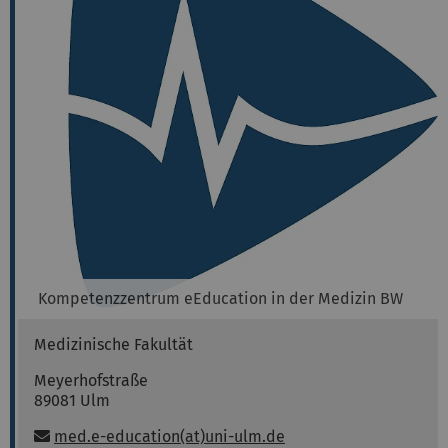
Kompetenzzentrum eEducation in der Medizin BW
Medizinische Fakultät
Meyerhofstraße
89081
Ulm
E-Mail:
med.e-education(at)uni-ulm.de