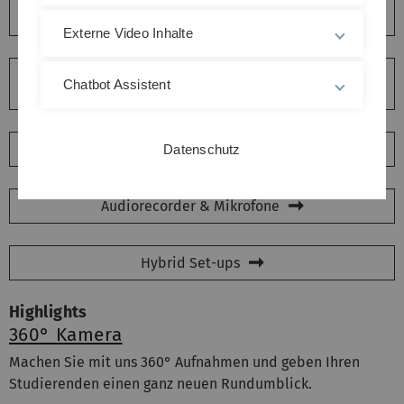
Kamera & Video
Externe Video Inhalte
Zubehör & Sonstiges
Chatbot Assistent
Bildschirme & Co
Datenschutz
Audiorecorder & Mikrofone
Hybrid Set-ups
Highlights
360° Kamera
Machen Sie mit uns 360° Aufnahmen und geben Ihren
Studierenden einen ganz neuen Rundumblick.