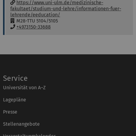
w
https://www.uni-ulm.de/medizinische-
w
fakultaet/studium-und-lehre/informationen-fuer-
w
lehrende/eeducation/
:
R
M28-TTU 5104/5105
a
T
+4973150-33688
u
e
m
l
:
e
f
o
n
:
Service
Universität von A–Z
Lagepläne
Presse
Stellenangebote