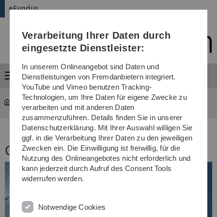
Direkt
Direkt
Direkt
Direkt
Direkt
eFundus
zur
zum
zum
zur
zur
Hauptnavigation
Inhalt
Funktionsmenü
Fußleiste
Suche
Verarbeitung Ihrer Daten durch
(Sprache,
Drucken,
eingesetzte Dienstleister:
Social
Media)
In unserem Onlineangebot sind Daten und
Menü
Dienstleistungen von Fremdanbietern integriert.
YouTube und Vimeo benutzen Tracking-
Technologien, um Ihre Daten für eigene Zwecke zu
eFundus
Verleih
verarbeiten und mit anderen Daten
zusammenzuführen. Details finden Sie in unserer
Datenschutzerklärung. Mit Ihrer Auswahl willigen Sie
ggf. in die Verarbeitung Ihrer Daten zu den jeweiligen
Geräte & Co
Zwecken ein. Die Einwilligung ist freiwillig, für die
Nutzung des Onlineangebotes nicht erforderlich und
kann jederzeit durch Aufruf des Consent Tools
widerrufen werden.
Notwendige Cookies