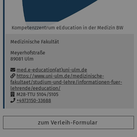
Kompetenzzentrum eEducation in der Medizin BW
Medizinische Fakultät
Meyerhofstraße
89081
Ulm
E-Mail:
med.e-education(at)uni-ulm.de
w
https://www.uni-ulm.de/medizinische-
w
fakultaet/studium-und-lehre/informationen-fuer-
w
lehrende/eeducation/
:
R
M28-TTU 5104/5105
a
T
+4973150-33688
u
e
m
l
:
e
zum Verleih-Formular
f
o
n