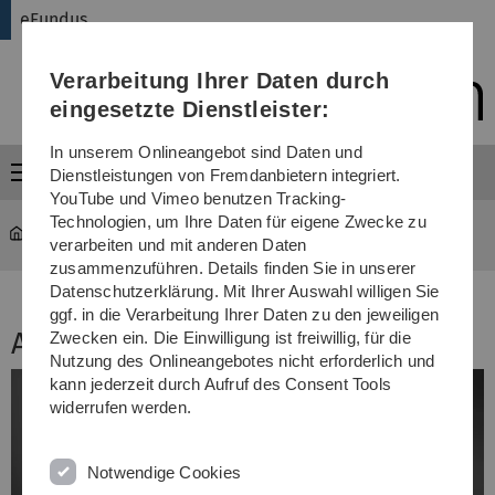
Direkt
Direkt
Direkt
Direkt
Direkt
eFundus
zur
zum
zum
zur
zur
Hauptnavigation
Inhalt
Funktionsmenü
Fußleiste
Suche
Verarbeitung Ihrer Daten durch
(Sprache,
Drucken,
eingesetzte Dienstleister:
Social
Media)
In unserem Onlineangebot sind Daten und
Menü
Dienstleistungen von Fremdanbietern integriert.
YouTube und Vimeo benutzen Tracking-
Technologien, um Ihre Daten für eigene Zwecke zu
eFundus
...
Audio
verarbeiten und mit anderen Daten
zusammenzuführen. Details finden Sie in unserer
Datenschutzerklärung. Mit Ihrer Auswahl willigen Sie
ggf. in die Verarbeitung Ihrer Daten zu den jeweiligen
Audio
Zwecken ein. Die Einwilligung ist freiwillig, für die
Nutzung des Onlineangebotes nicht erforderlich und
kann jederzeit durch Aufruf des Consent Tools
widerrufen werden.
Notwendige Cookies