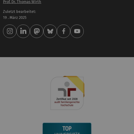
Prof. Dr. Thomas Wirth
Zuletzt bearbeitet:
19 . März 2025