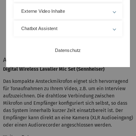
Externe Video Inhalte
Chatbot Assistent
Datenschutz
Ansteckmikrofon
Digital Wireless Lavalier Mic Set (Sennheiser)
Das kompakte Ansteckmikrofon eignet sich hervorragend
für Tonaufnahmen zu Ihrem Video, z.B. um ein Interview
aufzuzeichnen. Die drahtlose Verbindung zwischen
Mikrofon und Empfänger konfiguriert sich selbst, so dass
das System innerhalb kurzer Zeit einsatzbereit ist. Der
Empfänger kann direkt an eine Kamera (XLR Audioeingang)
oder einen Audiorecorder angeschlossen werden.