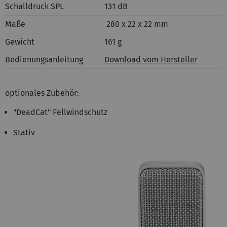
Schalldruck SPL
131 dB
Maße
280 x 22 x 22 mm
Gewicht
161 g
Bedienungsanleitung
Download vom Hersteller
optionales Zubehör:
"DeadCat" Fellwindschutz
Stativ