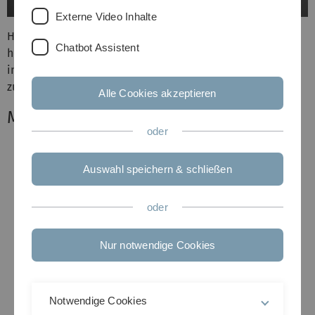
Externe Video Inhalte
Hier finden Sie Mikrofone und Audiorecorder, die Ihnen
Chatbot Assistent
helfen Ihren Videos den richtigen Ton zu verleihen, einen
informativen Podcast aufzuzeichnen oder Interviews (z.B.
zur Lehrfoschung) aufzuzeichnen.
Alle Cookies akzeptieren
Mikrofone
oder
Auswahl speichern & schließen
oder
Nur notwendige Cookies
Notwendige Cookies