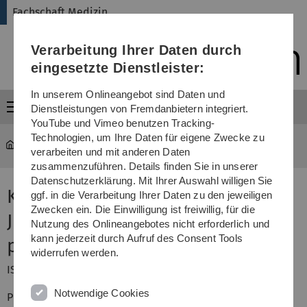
Direkt
Direkt
Direkt
Direkt
Direkt
Fachschaft Medizin
zur
zum
zum
zur
zur
Hauptnavigation
Inhalt
Funktionsmenü
Fußleiste
Suche
Verarbeitung Ihrer Daten durch
(Sprache,
Drucken,
eingesetzte Dienstleister:
Social
Media)
In unserem Onlineangebot sind Daten und
Menü
Dienstleistungen von Fremdanbietern integriert.
YouTube und Vimeo benutzen Tracking-
Technologien, um Ihre Daten für eigene Zwecke zu
med-fs
...
Kinder- und Jugendpsychatrie
verarbeiten und mit anderen Daten
zusammenzuführen. Details finden Sie in unserer
Datenschutzerklärung. Mit Ihrer Auswahl willigen Sie
Klinikmanual Kinder- und
ggf. in die Verarbeitung Ihrer Daten zu den jeweiligen
Zwecken ein. Die Einwilligung ist freiwillig, für die
Jugendpsychiatrie und -
Nutzung des Onlineangebotes nicht erforderlich und
kann jederzeit durch Aufruf des Consent Tools
psychotherapie
widerrufen werden.
ISBN-10: 9783540683186
Notwendige Cookies
Preis: 29,95 Euro