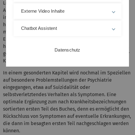
Literatur verwiesen. Es fällt auf, dass die Gestaltung des
Abschnitts zum jeweiligen Krankheitsbild sehr auf dieses
Externe Video Inhalte
individuell zugeschnitten ist: Mal gibt es diagnostisch
hilfreiche Fragen, die man dem Patienten stellen kann,
Chatbot Assistent
mal Komorbiditäten.
Es wird auch, wo relevant, auf rechtliche Besonderheiten
hingewiesen. Diesen ist auch nochmals ein ganzes Kapitel
Datenschutz
gewidmet, was der speziellen rechtlichen Situation in der
KInder- und Jugendpsychiatrie Rechnung trägt.
In einem gesonderten Kapitel wird nochmal im Speziellen
auf besondere Problemstellungen der Psychiatrie
eingegangen, etwa auf Suizidalität oder
selbstverletztendes Verhalten als Symptomen. Eine
optimale Ergänzung zum nach Krankheitsbezeichnungen
sortierten ersten Teil des Buches, denn es ermöglicht den
Rückschluss von Symptomen auf eventuelle Erkrankungen,
die dann im besagten ersten Teil nachgeschlagen werden
können.