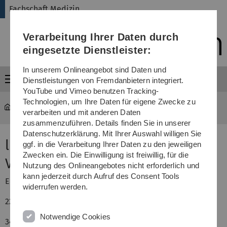
Direkt
Direkt
Direkt
Direkt
Direkt
Fachschaft Medizin
zur
zum
zum
zur
zur
Hauptnavigation
Inhalt
Funktionsmenü
Fußleiste
Suche
Verarbeitung Ihrer Daten durch
(Sprache,
Drucken,
eingesetzte Dienstleister:
Social
Media)
In unserem Onlineangebot sind Daten und
Menü
Dienstleistungen von Fremdanbietern integriert.
YouTube und Vimeo benutzen Tracking-
Technologien, um Ihre Daten für eigene Zwecke zu
med-fs
...
Radiologie
verarbeiten und mit anderen Daten
zusammenzuführen. Details finden Sie in unserer
Datenschutzerklärung. Mit Ihrer Auswahl willigen Sie
last minute Bildgebende
ggf. in die Verarbeitung Ihrer Daten zu den jeweiligen
Zwecken ein. Die Einwilligung ist freiwillig, für die
Verfahren
Nutzung des Onlineangebotes nicht erforderlich und
kann jederzeit durch Aufruf des Consent Tools
Elsevier Verlag
widerrufen werden.
22,99€
Notwendige Cookies
3437433539