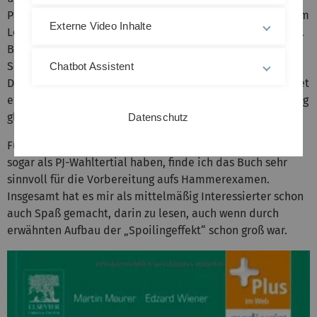
Papier dazu genommen habe und dieses zeilenweise beim
Externe Video Inhalte
Lesen runtergeschoben habe. Sehr praktisch ist das nicht.
Besser sollten sich die Antworten beispielsweise eine
Seite weiter
von Falldarstellung und Fragen befinden.
Chatbot Assistent
Dann muss man nicht wahnsinnig viel blättern, alles bildet
eine Sinneinheit und man sieht trotzdem nicht unfreiwillig
gleich die Lösung der Fragen.
Datenschutz
Für Leute, die sich für Psychiatrie interessieren und sie
sogar als PJ-Wahltertial haben, finde ich das Buch sehr
sinnvoll für die Vorbereitung aufs Hammerexamen.
Insgesamt hat es mir als mittelmäßig Interessierter schon
auch Spaß gemacht, darin zu lesen, auch wenn durch
erwähnten Aufbau der „Spoilingeffekt“ schon groß war.