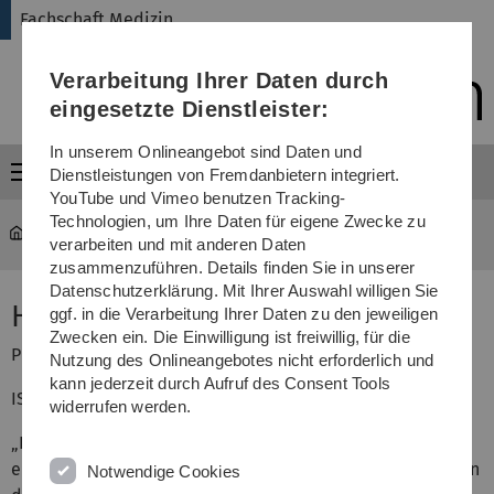
Direkt
Direkt
Direkt
Direkt
Direkt
Fachschaft Medizin
zur
zum
zum
zur
zur
Hauptnavigation
Inhalt
Funktionsmenü
Fußleiste
Suche
Verarbeitung Ihrer Daten durch
(Sprache,
Drucken,
eingesetzte Dienstleister:
Social
Media)
In unserem Onlineangebot sind Daten und
Menü
Dienstleistungen von Fremdanbietern integriert.
YouTube und Vimeo benutzen Tracking-
Technologien, um Ihre Daten für eigene Zwecke zu
med-fs
...
Urologie
verarbeiten und mit anderen Daten
zusammenzuführen. Details finden Sie in unserer
Datenschutzerklärung. Mit Ihrer Auswahl willigen Sie
Hautmann: Urologie
ggf. in die Verarbeitung Ihrer Daten zu den jeweiligen
Zwecken ein. Die Einwilligung ist freiwillig, für die
Preis: 34,95 €
Nutzung des Onlineangebotes nicht erforderlich und
kann jederzeit durch Aufruf des Consent Tools
ISBN-10: 3642011586
widerrufen werden.
„Der Hautmann“ vom gleichnamigen, inzwischen
emeritierten, Ulmer Urologie Prof. erschien im Jahr 2010 in
Notwendige Cookies