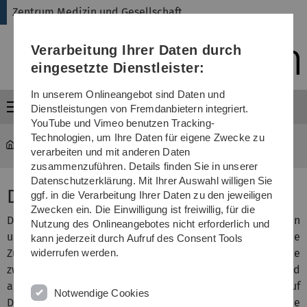
Direkt
Direkt
Direkt
Direkt
Direkt
Zentrum Medizin und Gesellschaft
zur
zum
zum
zur
zur
Hauptnavigation
Inhalt
Funktionsmenü
Fußleiste
Suche
Verarbeitung Ihrer Daten durch
(Sprache,
Drucken,
eingesetzte Dienstleister:
Social
Media)
In unserem Onlineangebot sind Daten und
Menü
Dienstleistungen von Fremdanbietern integriert.
YouTube und Vimeo benutzen Tracking-
Technologien, um Ihre Daten für eigene Zwecke zu
med-zemege
Dienstleistungen
verarbeiten und mit anderen Daten
zusammenzuführen. Details finden Sie in unserer
Datenschutzerklärung. Mit Ihrer Auswahl willigen Sie
Dienstleistungen
ggf. in die Verarbeitung Ihrer Daten zu den jeweiligen
Zwecken ein. Die Einwilligung ist freiwillig, für die
Das Zentrum fördert die Vernetzung zwischen den Kliniken
Nutzung des Onlineangebotes nicht erforderlich und
untereinander und mit der Universität. Die gemeinsame
kann jederzeit durch Aufruf des Consent Tools
Zusammenarbeit siedelt sich an der Schnittstelle
widerrufen werden.
zwischen Medizin und Gesellschaft an. Die Vernetzung wird
angebahnt und gefördert durch den Hinweis auf
Notwendige Cookies
Drittmittelausschreibungen und die anschließende