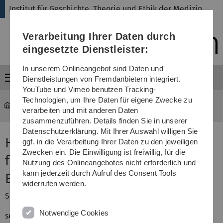
Direkt
Direkt
Direkt
Direkt
Direkt
Institut für Geschichte, Theorie und Ethik der Medizin
zur
zum
zum
zur
zur
Hauptnavigation
Inhalt
Funktionsmenü
Fußleiste
Suche
Verarbeitung Ihrer Daten durch
(Sprache,
Drucken,
eingesetzte Dienstleister:
Social
Media)
In unserem Onlineangebot sind Daten und
Menü
Dienstleistungen von Fremdanbietern integriert.
YouTube und Vimeo benutzen Tracking-
Technologien, um Ihre Daten für eigene Zwecke zu
gte
verarbeiten und mit anderen Daten
zusammenzuführen. Details finden Sie in unserer
Datenschutzerklärung. Mit Ihrer Auswahl willigen Sie
Herzlich Willkommen im Institut
ggf. in die Verarbeitung Ihrer Daten zu den jeweiligen
Zwecken ein. Die Einwilligung ist freiwillig, für die
für Geschichte, Theorie und
Nutzung des Onlineangebotes nicht erforderlich und
kann jederzeit durch Aufruf des Consent Tools
Ethik der Medizin!
widerrufen werden.
Sehr geehrte Damen und Herren,
Notwendige Cookies
seien Sie herzlich willkommen im Institut für Geschichte,