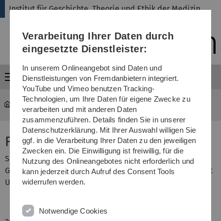
Direkt
Direkt
Direkt
Direkt
Direkt
Institut für Geschichte, Theorie und Ethik der Medizin
zur
zum
zum
zur
zur
Hauptnavigation
Inhalt
Funktionsmenü
Fußleiste
Suche
Verarbeitung Ihrer Daten durch
(Sprache,
Drucken,
eingesetzte Dienstleister:
Social
Media)
In unserem Onlineangebot sind Daten und
Menü
Dienstleistungen von Fremdanbietern integriert.
YouTube und Vimeo benutzen Tracking-
Technologien, um Ihre Daten für eigene Zwecke zu
gte
...
Schmitt, Fiona, M.A.
verarbeiten und mit anderen Daten
zusammenzuführen. Details finden Sie in unserer
Datenschutzerklärung. Mit Ihrer Auswahl willigen Sie
Fiona Schmitt, M.A.
ggf. in die Verarbeitung Ihrer Daten zu den jeweiligen
Zwecken ein. Die Einwilligung ist freiwillig, für die
Seit 2024 wissenschaftliche Mitarbeiterin am Institut für
Nutzung des Onlineangebotes nicht erforderlich und
Geschichte, Theorie und Ethik der Medizin der Universität
kann jederzeit durch Aufruf des Consent Tools
Ulm.
widerrufen werden.
Notwendige Cookies