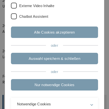
2022-2024: Studium Klassische Antike M.A. an der
Externe Video Inhalte
Universität Leipzig.
Chatbot Assistent
2020-2024: wissenschaftliche Hilfskraft am Lehrstuhl für
Alte Geschichte der Universität Leipzig.
Alle Cookies akzeptieren
oder
2018-2022: Studium Geschichte B.A. an der Universität
Leipzig.
Auswahl speichern & schließen
oder
Forschungsinteressen: Medizin in der Griechisch-
Römischen Antike.
Nur notwendige Cookies
M.A.
Fiona
Schmitt
Notwendige Cookies