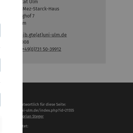
Universität Ulm
Barbara Mez-Starck-Haus
Oberberghof 7
89081 Ulm
E-Mail:
bib.gte(at)uni-ulm.de
Raum: 2008
Telefon:
+49(0)731 50-39912
haltlich verantwortlich für diese Seite:
tps://www.uni-ulm.de/index.php?id=21555
iv.-Prof. Dr. Florian Steger
letzt bearbeitet:
 . Juli 2026