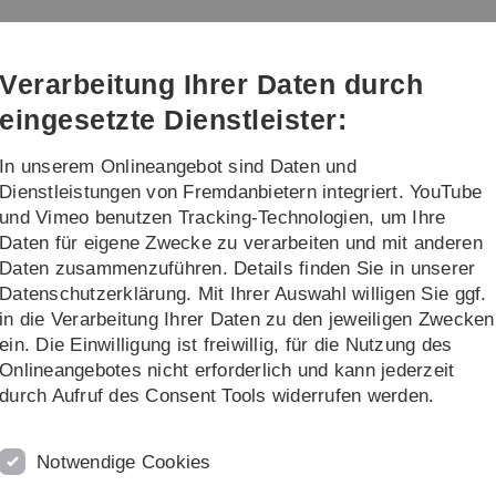
Direkt
Direkt
Direkt
Direkt
Direkt
zur
zum
zum
zur
zur
k der Medizin
Hauptnavigation
Inhalt
Funktionsmenü
Fußleiste
Suche
Verarbeitung Ihrer Daten durch
(Sprache,
Drucken,
eingesetzte Dienstleister:
Social
Media)
In unserem Onlineangebot sind Daten und
ehre
Mitarbeiter
Dienstleistungen von Fremdanbietern integriert. YouTube
und Vimeo benutzen Tracking-Technologien, um Ihre
Daten für eigene Zwecke zu verarbeiten und mit anderen
Daten zusammenzuführen. Details finden Sie in unserer
Datenschutzerklärung. Mit Ihrer Auswahl willigen Sie ggf.
orie und Ethik der Medizin
in die Verarbeitung Ihrer Daten zu den jeweiligen Zwecken
ein. Die Einwilligung ist freiwillig, für die Nutzung des
000 Bänden an Fach- und Forschungsliteratur und wird
Onlineangebotes nicht erforderlich und kann jederzeit
sie laufende Zeitschriften zur Geschichte, Theorie und
durch Aufruf des Consent Tools widerrufen werden.
ng. In den Räumlichkeiten des Instituts stehen mehr
n zur Verfügung, die im
Online-Katalog des kiz
erfasst
Notwendige Cookies
d Z79 versehen sind.