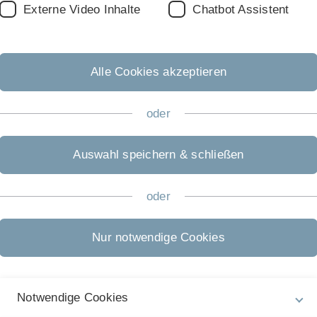
orie und Ethik der Medizin Interessierten offen. Eine
Externe Video Inhalte
Chatbot Assistent
er das kiz möglich. Gerne helfen wir Ihnen weiter.
hek.
Alle Cookies akzeptieren
oder
Auswahl speichern & schließen
oder
Nur notwendige Cookies
Rechtliche Hinweise
In
ht
Impressum
Un
Notwendige Cookies
Zu
Datenschutz
10