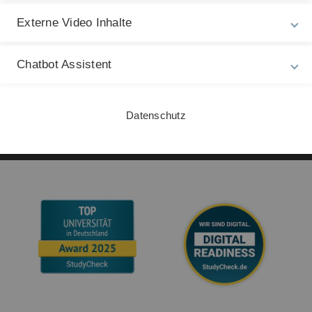
Barrierefreiheit
Externe Video Inhalte
Gebärdensprache
Chatbot Assistent
Leichte Sprache
Datenschutz