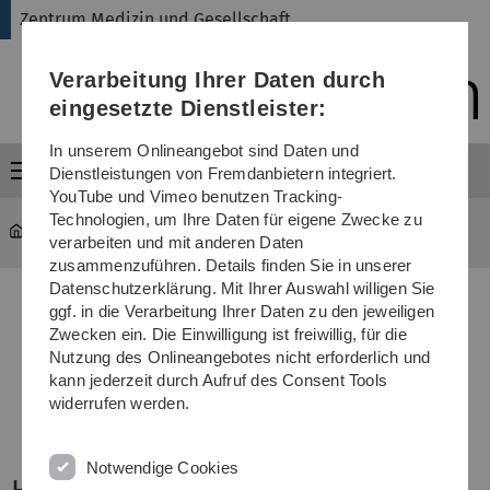
Direkt
Direkt
Direkt
Direkt
Direkt
Zentrum Medizin und Gesellschaft
zur
zum
zum
zur
zur
Hauptnavigation
Inhalt
Funktionsmenü
Fußleiste
Suche
Verarbeitung Ihrer Daten durch
(Sprache,
Drucken,
eingesetzte Dienstleister:
Social
Media)
In unserem Onlineangebot sind Daten und
Menü
Dienstleistungen von Fremdanbietern integriert.
YouTube und Vimeo benutzen Tracking-
Technologien, um Ihre Daten für eigene Zwecke zu
med-zemege
verarbeiten und mit anderen Daten
zusammenzuführen. Details finden Sie in unserer
Datenschutzerklärung. Mit Ihrer Auswahl willigen Sie
ggf. in die Verarbeitung Ihrer Daten zu den jeweiligen
Zwecken ein. Die Einwilligung ist freiwillig, für die
Nutzung des Onlineangebotes nicht erforderlich und
kann jederzeit durch Aufruf des Consent Tools
widerrufen werden.
Notwendige Cookies