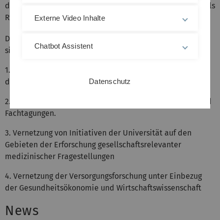
dienen. Der Medizin wiederum dient das Zentrum als
Reflexionsfläche für das eigene Handeln.
Externe Video Inhalte
Die Aufgaben des „Zentrums Medizin und Gesellschaft“
Chatbot Assistent
sind:
1. Aufbau von Forschungs­gruppen in zentralen Bereichen
des Berührungsfeldes von Medizin und Gesellschaft.
Datenschutz
2. Durchführung von profilierten Veranstaltungsreihen und
Fachtagungen.
3. Vernetzung von Initiativen der Universität auf den
Gebieten der Erforschung gesellschaftsrelevanter
medizinischer Fragestellungen
4. Vernetzung der Versorgungsforschung unter Einbezug
der Gesundheits­ökonomie und Wirtschaftswissenschaft
News