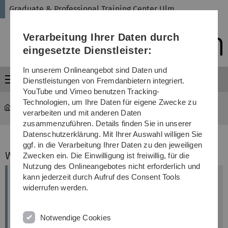
Direkt
Direkt
Direkt
Direkt
Direkt
Graduate & Professional Training Center Ulm
zur
zum
zum
zur
zur
Hauptnavigation
Inhalt
Funktionsmenü
Fußleiste
Suche
Verarbeitung Ihrer Daten durch
(Sprache,
Drucken,
eingesetzte Dienstleister:
Social
Media)
In unserem Onlineangebot sind Daten und
Menü
Dienstleistungen von Fremdanbietern integriert.
YouTube und Vimeo benutzen Tracking-
Technologien, um Ihre Daten für eigene Zwecke zu
Graduate & Professional Training Center Ulm
...
Team
verarbeiten und mit anderen Daten
zusammenzuführen. Details finden Sie in unserer
Datenschutzerklärung. Mit Ihrer Auswahl willigen Sie
ggf. in die Verarbeitung Ihrer Daten zu den jeweiligen
Wissenschaftliche Leitung:
Zwecken ein. Die Einwilligung ist freiwillig, für die
Nutzung des Onlineangebotes nicht erforderlich und
kann jederzeit durch Aufruf des Consent Tools
widerrufen werden.
Notwendige Cookies