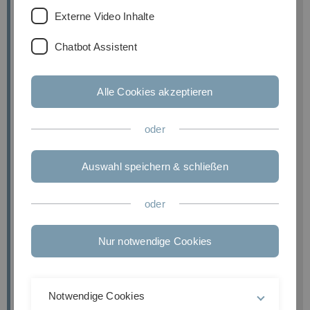
Externe Video Inhalte
Chatbot Assistent
Alle Cookies akzeptieren
oder
Auswahl speichern & schließen
oder
Prof. Dr. Dieter Rautenbach
Wissenschaftliche Leitung, Vizepräsident für
Nur notwendige Cookies
Karriere
0731/50-23630
Notwendige Cookies
dieter.rautenbach(at)uni-ulm.de