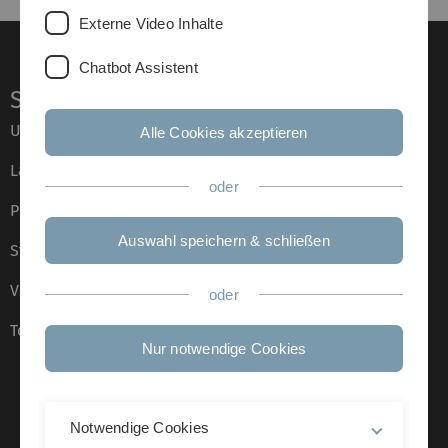
Externe Video Inhalte
Chatbot Assistent
Service
Universität von A–Z
Alle Cookies akzeptieren
Lagepläne
oder
Presse
Auswahl speichern & schließen
Stellenangebote
Veranstaltungskalender
oder
Telefonverzeichnis
Nur notwendige Cookies
Notwendige Cookies