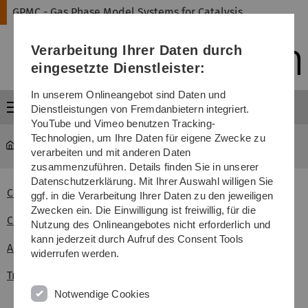
Direkt
Direkt
Direkt
Direkt
Direkt
GPMC - Gas Phase Model Systems for Catalysis
zur
zum
zum
zur
zur
Hauptnavigation
Inhalt
Funktionsmenü
Fußleiste
Suche
Verarbeitung Ihrer Daten durch
(Sprache,
Drucken,
eingesetzte Dienstleister:
Social
Media)
In unserem Onlineangebot sind Daten und
Menü
Dienstleistungen von Fremdanbietern integriert.
YouTube und Vimeo benutzen Tracking-
Technologien, um Ihre Daten für eigene Zwecke zu
GPMC
Practical Information
verarbeiten und mit anderen Daten
zusammenzuführen. Details finden Sie in unserer
Datenschutzerklärung. Mit Ihrer Auswahl willigen Sie
Conference Venue
ggf. in die Verarbeitung Ihrer Daten zu den jeweiligen
Zwecken ein. Die Einwilligung ist freiwillig, für die
City of Ulm
Nutzung des Onlineangebotes nicht erforderlich und
kann jederzeit durch Aufruf des Consent Tools
Accomodation
widerrufen werden.
Travel Info
Notwendige Cookies