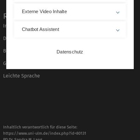
Externe Video Inhalte
Rechtliche Hinweise
Impressum
Chatbot Assistent
Datenschutz
Barrierefreiheit
Datenschutz
Gebärdensprache
Leichte Sprache
Inhaltlich verantwortlich für diese Seite:
https://www.uni-ulm.de/index.php?id=80131
PD Dr. Sandra M. Lang